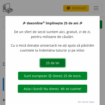
Donează
savings
®
®
🎉 dexonline
împlinește 25 de ani 🎉
caută
clear
search
De un sfert de secol suntem aici, gratuit, zi de zi,
opțiuni
pentru milioane de căutări.
Cu o mică donație aniversară ne-ați ajuta să păstrăm
cuvintele la îndemâna tuturor și pe viitor.
pronunție
(50)
volume_up
definiții (1)
Definiția cu ID-ul 1232293:
Explicative DEX
scri
a
v
vz
scrie
Am donat deja.