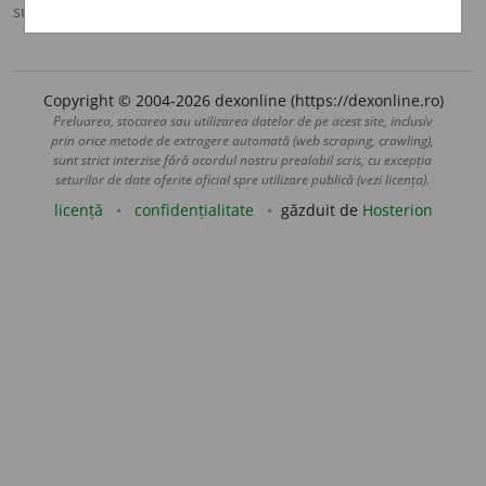
sursa:
MDA2 (2010)
adăugată de
LauraGellner
acțiuni
Copyright © 2004-2026 dexonline (https://dexonline.ro)
Preluarea, stocarea sau utilizarea datelor de pe acest site, inclusiv
prin orice metode de extragere automată (web scraping, crawling),
sunt strict interzise fără acordul nostru prealabil scris, cu excepția
seturilor de date oferite oficial spre utilizare publică (vezi licența).
licență
confidențialitate
găzduit de
Hosterion