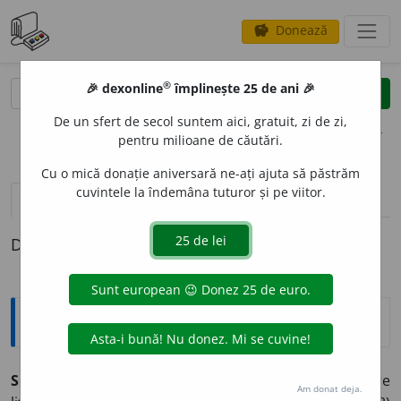
Donează
savings
®
®
🎉 dexonline
împlinește 25 de ani 🎉
caută
clear
search
De un sfert de secol suntem aici, gratuit, zi de zi,
opțiuni
pentru milioane de căutări.
Cu o mică donație aniversară ne-ați ajuta să păstrăm
cuvintele la îndemâna tuturor și pe viitor.
pronunție
(50)
volume_up
definiții (1)
Definiția cu ID-ul 352744:
Explicative DEX
SCRIIT
O
R ~o
a
re( ~
o
ri, ~o
a
re)
m.
și
f.
1) Autor de opere
Am donat deja.