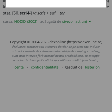
literare. 2)
înv.
Slujbaș care scria acte, petiții, scrisori. 3)
înv.
Secretar al domnitorului sau al unui alt demnitar de
stat. [Sil.
scri-i-
] /
a scrie
+ suf.
~tor
sursa:
NODEX (2002)
adăugată de
siveco
acțiuni
Copyright © 2004-2026 dexonline (https://dexonline.ro)
Preluarea, stocarea sau utilizarea datelor de pe acest site, inclusiv
prin orice metode de extragere automată (web scraping, crawling),
sunt strict interzise fără acordul nostru prealabil scris, cu excepția
seturilor de date oferite oficial spre utilizare publică (vezi licența).
licență
confidențialitate
găzduit de
Hosterion