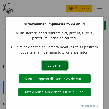
Donează
savings
®
®
🎉 dexonline
împlinește 25 de ani 🎉
caută
clear
search
De un sfert de secol suntem aici, gratuit, zi de zi,
opțiuni
pentru milioane de căutări.
Cu o mică donație aniversară ne-ați ajuta să păstrăm
cuvintele la îndemâna tuturor și pe viitor.
definiții (1)
Definiția cu ID-ul 1232687:
Explicative DEX
scrip
i
v
vz
sclipi
Am donat deja.