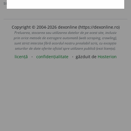
sursa:
MDA2 (2010)
adăugată de
LauraGellner
acțiuni
Copyright © 2004-2026 dexonline (https://dexonline.ro)
Preluarea, stocarea sau utilizarea datelor de pe acest site, inclusiv
prin orice metode de extragere automată (web scraping, crawling),
sunt strict interzise fără acordul nostru prealabil scris, cu excepția
seturilor de date oferite oficial spre utilizare publică (vezi licența).
licență
confidențialitate
găzduit de
Hosterion