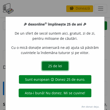
Donează
savings
®
®
🎉 dexonline
împlinește 25 de ani 🎉
caută
clear
search
De un sfert de secol suntem aici, gratuit, zi de zi,
opțiuni
pentru milioane de căutări.
Cu o mică donație aniversară ne-ați ajuta să păstrăm
cuvintele la îndemâna tuturor și pe viitor.
pronunție
(6)
volume_up
definiții (1)
Definiția cu ID-ul 1033956:
Sinonime
SCUFUND
A
RE
s.
1.
înecare.
(~ ambarcației.)
2.
adîncire,
Am donat deja.