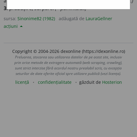
afundare, cufundare, înfundare.
(~ picioarelor în zăpadă.)
3.
prăbușire, surpare.
(~ pămîntului.)
sursa:
Sinonime82 (1982)
adăugată de
LauraGellner
acțiuni
Copyright © 2004-2026 dexonline (https://dexonline.ro)
Preluarea, stocarea sau utilizarea datelor de pe acest site, inclusiv
prin orice metode de extragere automată (web scraping, crawling),
sunt strict interzise fără acordul nostru prealabil scris, cu excepția
seturilor de date oferite oficial spre utilizare publică (vezi licența).
licență
confidențialitate
găzduit de
Hosterion