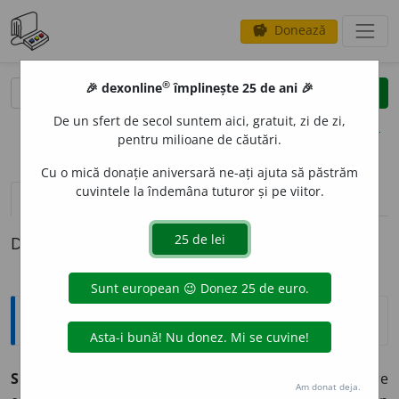
Donează
savings
®
®
🎉 dexonline
împlinește 25 de ani 🎉
caută
clear
search
De un sfert de secol suntem aici, gratuit, zi de zi,
opțiuni
pentru milioane de căutări.
Cu o mică donație aniversară ne-ați ajuta să păstrăm
cuvintele la îndemâna tuturor și pe viitor.
pronunție
(23)
volume_up
definiții (1)
Definiția cu ID-ul 62905:
Explicative DEX
SCURT
A
T, -Ă,
scurtați, -te,
adj.
1.
(Despre obiecte) Care
Am donat deja.