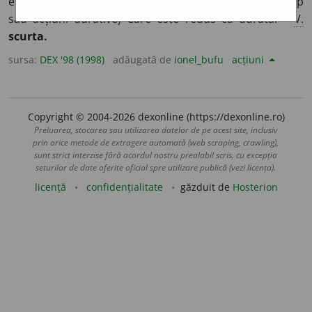
este redus din lungime sau din înălțime.
2.
(Despre timp
sau acțiuni durative) Care este redus ca durată. –
V.
scurta.
sursa:
DEX '98 (1998)
adăugată de
ionel_bufu
acțiuni
Copyright © 2004-2026 dexonline (https://dexonline.ro)
Preluarea, stocarea sau utilizarea datelor de pe acest site, inclusiv
prin orice metode de extragere automată (web scraping, crawling),
sunt strict interzise fără acordul nostru prealabil scris, cu excepția
seturilor de date oferite oficial spre utilizare publică (vezi licența).
licență
confidențialitate
găzduit de
Hosterion