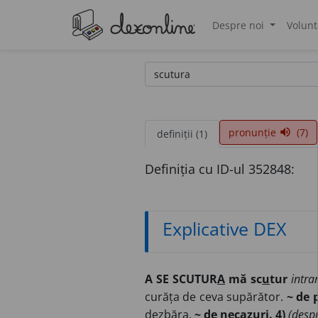
Despre noi
Volunt
®
pronunție
(7)
volume_up
definiții (1)
Definiția cu ID-ul 352848:
Explicative DEX
A SE SCUTUR
A
mă sc
u
tur
intra
curăța de ceva supărător.
~ de p
dezbăra.
~ de necazuri. 4)
(despr