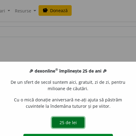
Donează
savings
ari
Resurse
®
🎉 dexonline
împlinește 25 de ani 🎉
De un sfert de secol suntem aici, gratuit, zi de zi, pentru
milioane de căutări.
Cu o mică donație aniversară ne-ați ajuta să păstrăm
cuvintele la îndemâna tuturor și pe viitor.
nz.
1)
(despre frunze, fructe, boabe etc.).
A cădea pe pământ (de
raf. 3)
fig.
A reuși să se eliberese de ceva care incomodează
e ființe)
A se cutremura din tot corpul. /<lat.
excutulare