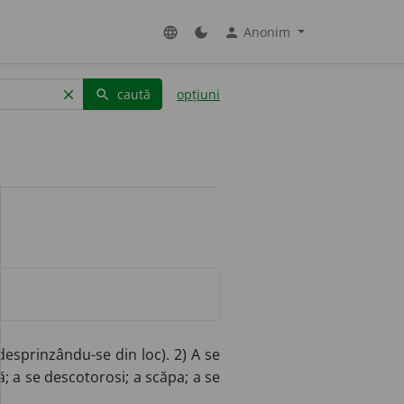
Anonim
language
dark_mode
person
caută
opțiuni
clear
search
sprinzându-se din loc). 2) A se
; a se descotorosi; a scăpa; a se