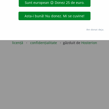
iveco
acțiuni
Copyright © 2004-2026 dexonline (https://dexonline.ro)
Am donat deja.
area datelor de pe acest site, inclusiv prin orice metode de extragere automată (web s
dul nostru prealabil scris, cu excepția seturilor de date oferite oficial spre utilizare pub
licență
confidențialitate
găzduit de
Hosterion