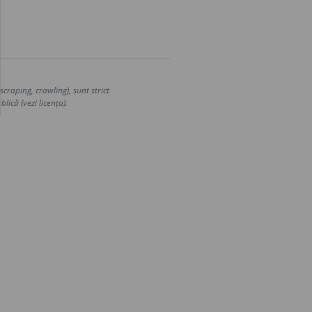
craping, crawling), sunt strict
lică (vezi licența).