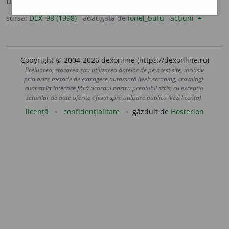
uscat. –
V.
seca.
sursa:
DEX '98 (1998)
adăugată de
ionel_bufu
acțiuni
Copyright © 2004-2026 dexonline (https://dexonline.ro)
Preluarea, stocarea sau utilizarea datelor de pe acest site, inclusiv
prin orice metode de extragere automată (web scraping, crawling),
sunt strict interzise fără acordul nostru prealabil scris, cu excepția
seturilor de date oferite oficial spre utilizare publică (vezi licența).
licență
confidențialitate
găzduit de
Hosterion