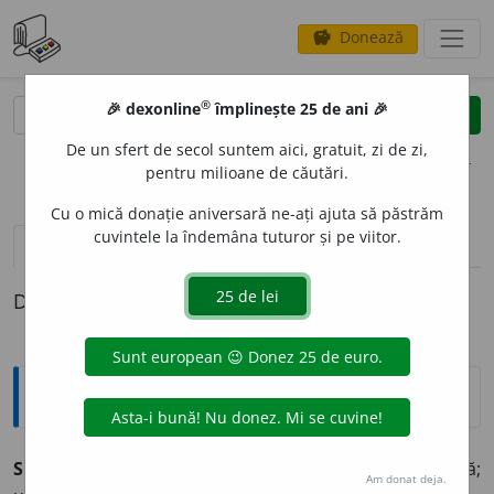
Donează
savings
®
®
🎉 dexonline
împlinește 25 de ani 🎉
caută
clear
search
De un sfert de secol suntem aici, gratuit, zi de zi,
opțiuni
pentru milioane de căutări.
Cu o mică donație aniversară ne-ați ajuta să păstrăm
cuvintele la îndemâna tuturor și pe viitor.
pronunție
(17)
volume_up
definiții (1)
Definiția cu ID-ul 62945:
Explicative DEX
SEC
A
T, -Ă,
secați, -te,
adj.
Fără apă, lipsit de umezeală;
Am donat deja.