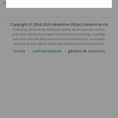
sursa:
Ortografic (2002)
adăugată de
siveco
acțiuni
Copyright © 2004-2026 dexonline (https://dexonline.ro)
Preluarea, stocarea sau utilizarea datelor de pe acest site, inclusiv
prin orice metode de extragere automată (web scraping, crawling),
sunt strict interzise fără acordul nostru prealabil scris, cu excepția
seturilor de date oferite oficial spre utilizare publică (vezi licența).
licență
confidențialitate
găzduit de
Hosterion