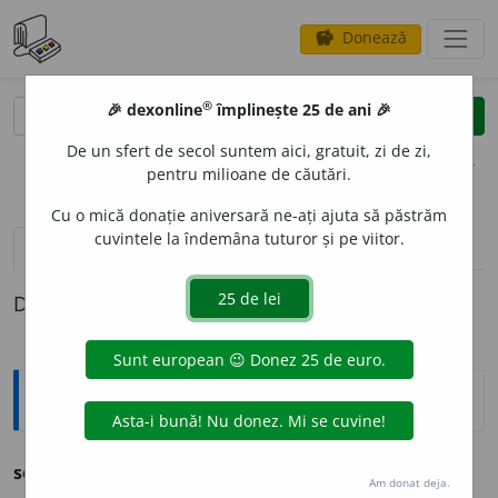
Donează
savings
®
®
🎉 dexonline
împlinește 25 de ani 🎉
caută
clear
search
De un sfert de secol suntem aici, gratuit, zi de zi,
opțiuni
pentru milioane de căutări.
Cu o mică donație aniversară ne-ați ajuta să păstrăm
cuvintele la îndemâna tuturor și pe viitor.
pronunție
(16)
volume_up
definiții (1)
Definiția cu ID-ul 281086:
Ortografice DOOM
sech
e
stru
s. n., art.
sech
e
strul;
pl.
sech
e
stre
Am donat deja.