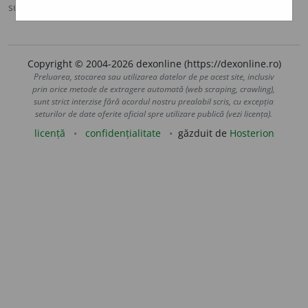
sursa:
Sinonime (2002)
adăugată de
siveco
acțiuni
Copyright © 2004-2026 dexonline (https://dexonline.ro)
Preluarea, stocarea sau utilizarea datelor de pe acest site, inclusiv
prin orice metode de extragere automată (web scraping, crawling),
sunt strict interzise fără acordul nostru prealabil scris, cu excepția
seturilor de date oferite oficial spre utilizare publică (vezi licența).
licență
confidențialitate
găzduit de
Hosterion