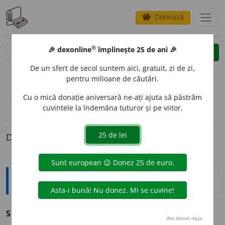
Donează
savings
®
®
🎉 dexonline
împlinește 25 de ani 🎉
caută
clear
search
De un sfert de secol suntem aici, gratuit, zi de zi,
opțiuni
pentru milioane de căutări.
Cu o mică donație aniversară ne-ați ajuta să păstrăm
cuvintele la îndemâna tuturor și pe viitor.
definiții (1)
Definiția cu ID-ul 209033:
Sinonime
SEGREG
A
vb. v.
despărți, izola, separa.
Am donat deja.