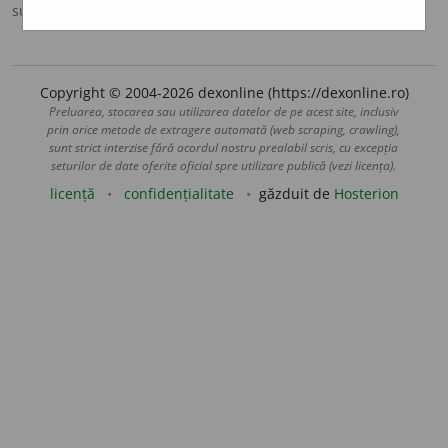
sursa:
MDO (1953)
adăugată de
Ladislau Strifler
acțiuni
Copyright © 2004-2026 dexonline (https://dexonline.ro)
Preluarea, stocarea sau utilizarea datelor de pe acest site, inclusiv
prin orice metode de extragere automată (web scraping, crawling),
sunt strict interzise fără acordul nostru prealabil scris, cu excepția
seturilor de date oferite oficial spre utilizare publică (vezi licența).
licență
confidențialitate
găzduit de
Hosterion