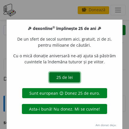
Donează
savings
®
®
🎉 dexonline
împlinește 25 de ani 🎉
caută
clear
search
De un sfert de secol suntem aici, gratuit, zi de zi,
opțiuni
pentru milioane de căutări.
Cu o mică donație aniversară ne-ați ajuta să păstrăm
cuvintele la îndemâna tuturor și pe viitor.
pronunție
(50)
volume_up
definiții (1)
Definiția cu ID-ul 1137278:
Ortografice DOOM
semn
Am donat deja.