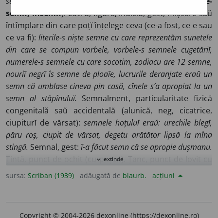
sen,
vfr.
segn,
nfr.
seing,
sp.
senõ,
pg.
senho.
V.
con-
și
de-
semn,
însemn
). Lucru, figură, indiciŭ, gest, mișcare saŭ
întîmplare din care poțĭ înțelege ceva (ce-a fost, ce e sau
ce va fi):
literile-s niște semne cu care reprezentăm sunetele
din care se compun vorbele, vorbele-s semnele cugetăriĭ,
numerele-s semnele cu care socotim, zodiacu are 12 semne,
nouriĭ negrĭ îs semne de ploaĭe, lucrurile deranjate eraŭ un
semn că umblase cineva pin casă, cînele s’a apropiat la un
semn al stăpînuluĭ.
Semnalment, particularitate fizică
congenitală saŭ accidentală (alunică, neg, cicatrice,
ciupiturĭ de vărsat):
semnele hoțuluĭ eraŭ: urechile blegĭ,
păru roș, ciupit de vărsat, degetu arătător lipsă la mîna
stingă.
Semnal, gest:
ĭ-a făcut semn că se apropie dușmanu.
Țintă, punct de ochit (cu pușca). Țanc, punct de lovit cu
extinde
expand_more
peatra saŭ de ajuns în fugă:
s’a oprit la semn.
Vechĭ.
sursa:
Scriban (1939)
adăugată de
blaurb.
acțiuni
Blazon.
Semn răŭ
(saŭ
bun
), indiciŭ defavorabil (saŭ
favorabil).
A-țĭ face semnu cruciĭ
(ob.
a-țĭ face cruce
), a-țĭ
face cu mîna semnu (gestu) creștinesc dc rugăcĭune.
Pe
Copyright © 2004-2026 dexonline (https://dexonline.ro)