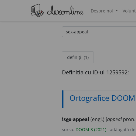
Despre noi
Volunt
®
definiții (1)
Definiția cu ID-ul 1259592:
Ortografice DOOM
!s
e
x-appeal
(
engl.
) [
appeal
pron.
sursa:
DOOM 3 (2021)
adăugată d