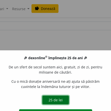
Donează
savings
ari
Resurse
®
🎉 dexonline
împlinește 25 de ani 🎉
De un sfert de secol suntem aici, gratuit, zi de zi, pentru
milioane de căutări.
Cu o mică donație aniversară ne-ați ajuta să păstrăm
cuvintele la îndemâna tuturor și pe viitor.
ăpil
] (
desp.
-ap-peal
)
s.
n.
e
gall
acțiuni