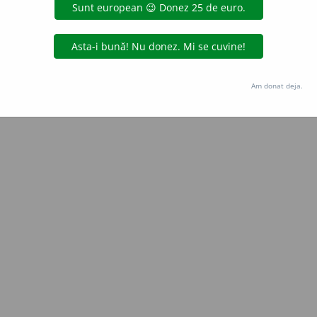
Copyright © 2004-2026 dexonline (https://dexonline.ro)
area datelor de pe acest site, inclusiv prin orice metode de extragere automată (web s
dul nostru prealabil scris, cu excepția seturilor de date oferite oficial spre utilizare pub
Am donat deja.
licență
confidențialitate
găzduit de
Hosterion