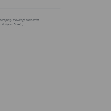
craping, crawling), sunt strict
lică (vezi licența).