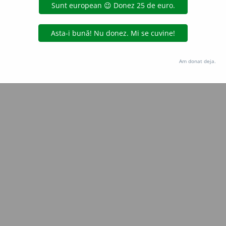
Copyright © 2004-2026 dexonline (https://dexonline.ro)
area datelor de pe acest site, inclusiv prin orice metode de extragere automată (web s
dul nostru prealabil scris, cu excepția seturilor de date oferite oficial spre utilizare pub
Am donat deja.
licență
confidențialitate
găzduit de
Hosterion