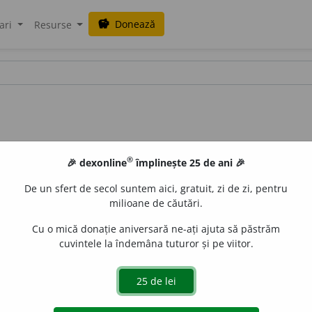
Donează
savings
ari
Resurse
®
🎉 dexonline
împlinește 25 de ani 🎉
De un sfert de secol suntem aici, gratuit, zi de zi, pentru
milioane de căutări.
Cu o mică donație aniversară ne-ați ajuta să păstrăm
cuvintele la îndemâna tuturor și pe viitor.
 V. refl. Mă fac sfarog. V.
scredesc.
blaurb.
acțiuni