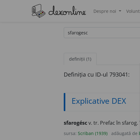
Despre noi
Volunt
®
definiții (1)
Definiția cu ID-ul 793041:
Explicative DEX
sfarogésc
v. tr. Prefac în sfarog.
sursa:
Scriban (1939)
adăugată de