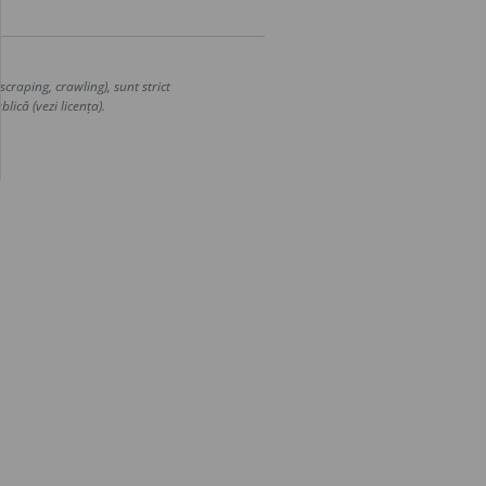
craping, crawling), sunt strict
lică (vezi licența).