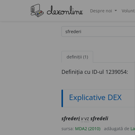
Despre noi
Volunt
®
definiții (1)
Definiția cu ID-ul 1239054:
Explicative DEX
sfreder
i
v
vz
sfredeli
sursa:
MDA2 (2010)
adăugată de
La