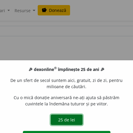
Donează
savings
ari
Resurse
®
🎉 dexonline
împlinește 25 de ani 🎉
De un sfert de secol suntem aici, gratuit, zi de zi, pentru
milioane de căutări.
Cu o mică donație aniversară ne-ați ajuta să păstrăm
cuvintele la îndemâna tuturor și pe viitor.
uraGellner
acțiuni