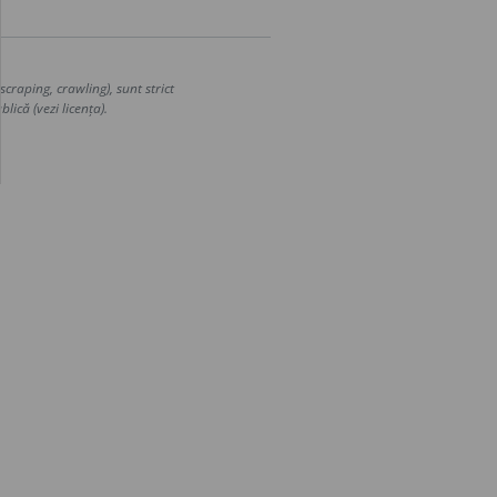
craping, crawling), sunt strict
lică (vezi licența).