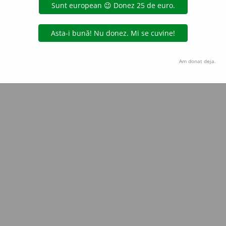
Copyright © 2004-2026 dexonline (https://dexonline.ro)
area datelor de pe acest site, inclusiv prin orice metode de extragere automată (web s
dul nostru prealabil scris, cu excepția seturilor de date oferite oficial spre utilizare pub
Am donat deja.
licență
confidențialitate
găzduit de
Hosterion