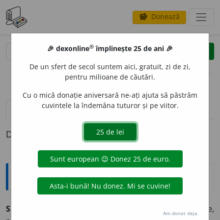
Donează
savings
®
®
🎉 dexonline
împlinește 25 de ani 🎉
caută
clear
search
De un sfert de secol suntem aici, gratuit, zi de zi,
opțiuni
pentru milioane de căutări.
Cu o mică donație aniversară ne-ați ajuta să păstrăm
cuvintele la îndemâna tuturor și pe viitor.
pronunție
(50)
volume_up
definiții (1)
Definiția cu ID-ul 1343106:
Explicative DEX
SI
VIS PACEM, PARA BELLUM
(
lat.
) = Dacă vrei pace,
Am donat deja.