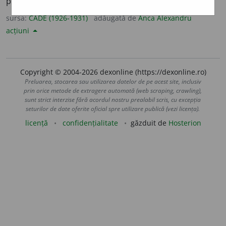
pregătește-te de războiu.
sursa:
CADE (1926-1931)
adăugată de
Anca Alexandru
acțiuni
Copyright © 2004-2026 dexonline (https://dexonline.ro)
Preluarea, stocarea sau utilizarea datelor de pe acest site, inclusiv
prin orice metode de extragere automată (web scraping, crawling),
sunt strict interzise fără acordul nostru prealabil scris, cu excepția
seturilor de date oferite oficial spre utilizare publică (vezi licența).
licență
confidențialitate
găzduit de
Hosterion