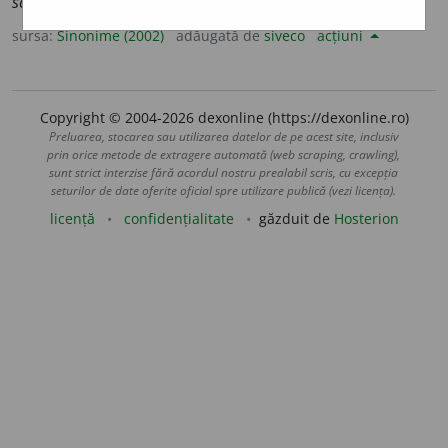
scrin, sertar, șifonier.
sursa:
Sinonime (2002)
adăugată de
siveco
acțiuni
Copyright © 2004-2026 dexonline (https://dexonline.ro)
Preluarea, stocarea sau utilizarea datelor de pe acest site, inclusiv
prin orice metode de extragere automată (web scraping, crawling),
sunt strict interzise fără acordul nostru prealabil scris, cu excepția
seturilor de date oferite oficial spre utilizare publică (vezi licența).
licență
confidențialitate
găzduit de
Hosterion