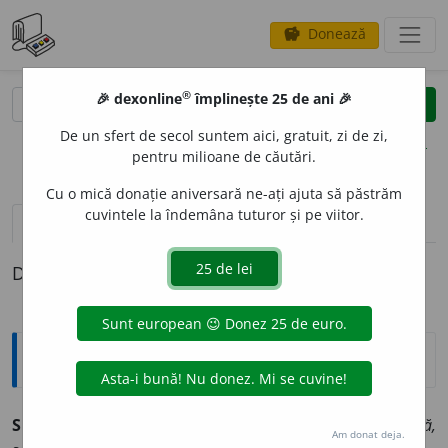
Donează
savings
®
®
🎉 dexonline
împlinește 25 de ani 🎉
caută
clear
search
De un sfert de secol suntem aici, gratuit, zi de zi,
opțiuni
pentru milioane de căutări.
Cu o mică donație aniversară ne-ați ajuta să păstrăm
cuvintele la îndemâna tuturor și pe viitor.
pronunție
(14)
volume_up
definiții (1)
Definiția cu ID-ul 209615:
Sinonime
SICR
I
U
s. v.
comodă, cufăr, cutie, dulap, garderob, ladă,
Am donat deja.