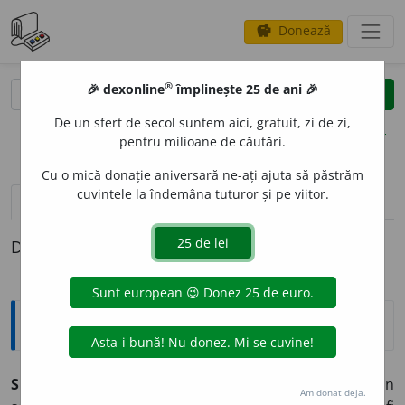
Donează
savings
®
®
🎉 dexonline
împlinește 25 de ani 🎉
caută
clear
search
De un sfert de secol suntem aici, gratuit, zi de zi,
opțiuni
pentru milioane de căutări.
Cu o mică donație aniversară ne-ați ajuta să păstrăm
cuvintele la îndemâna tuturor și pe viitor.
pronunție
(14)
volume_up
definiții (1)
Definiția cu ID-ul 842548:
Explicative DEX
SICR
I
U,
sicrie,
s. n.
1.
Obiect în formă de ladă de lemn
Am donat deja.