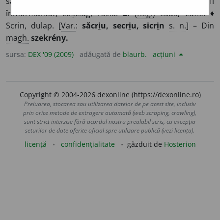
sau de metal, în care se așază mortul pentru a fi
înmormântat; coșciug, raclă.
2.
(
Reg.
) Ladă, cutie. ♦
Scrin, dulap. [
Var.
:
săcr
i
u, secr
i
u, sicr
i
n
s. n.
] – Din
magh.
szekrény.
sursa:
DEX '09 (2009)
adăugată de
blaurb.
acțiuni
Copyright © 2004-2026 dexonline (https://dexonline.ro)
Preluarea, stocarea sau utilizarea datelor de pe acest site, inclusiv
prin orice metode de extragere automată (web scraping, crawling),
sunt strict interzise fără acordul nostru prealabil scris, cu excepția
seturilor de date oferite oficial spre utilizare publică (vezi licența).
licență
confidențialitate
găzduit de
Hosterion