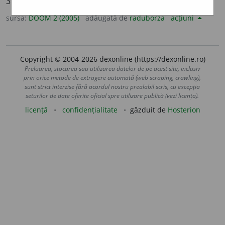
3
sg.
silabise
a
;
conj.
prez.
3
să silabise
a
scă
sursa:
DOOM 2 (2005)
adăugată de
raduborza
acțiuni
Copyright © 2004-2026 dexonline (https://dexonline.ro)
Preluarea, stocarea sau utilizarea datelor de pe acest site, inclusiv
prin orice metode de extragere automată (web scraping, crawling),
sunt strict interzise fără acordul nostru prealabil scris, cu excepția
seturilor de date oferite oficial spre utilizare publică (vezi licența).
licență
confidențialitate
găzduit de
Hosterion