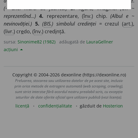
domnitorului.)
2.
emblemă, (rar) atrib
u
t, (
înv.
fig.
) pec
e
te.
(~ unei mărci de fabrică.)
3.
figură, imagine.
(Un ~
reprezentînd...)
4.
reprezentare, (
înv.
) chip.
(Albul e ~
nevinovăției.)
5.
(
BIS.
) simbolul credinței
= crezul (
art.
),
(
livr.
) cr
e
do, (
înv.
) cred
i
nță.
sursa:
Sinonime82 (1982)
adăugată de
LauraGellner
acțiuni
Copyright © 2004-2026 dexonline (https://dexonline.ro)
Preluarea, stocarea sau utilizarea datelor de pe acest site, inclusiv
prin orice metode de extragere automată (web scraping, crawling),
sunt strict interzise fără acordul nostru prealabil scris, cu excepția
seturilor de date oferite oficial spre utilizare publică (vezi licența).
licență
confidențialitate
găzduit de
Hosterion