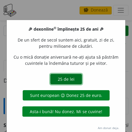
Donează
savings
®
®
🎉 dexonline
împlinește 25 de ani 🎉
caută
clear
search
De un sfert de secol suntem aici, gratuit, zi de zi,
opțiuni
pentru milioane de căutări.
Cu o mică donație aniversară ne-ați ajuta să păstrăm
cuvintele la îndemâna tuturor și pe viitor.
pronunție
(50)
volume_up
definiții (1)
Definiția cu ID-ul 1035812:
Sinonime
SIMB
O
L
s.
1.
însemn, semn.
(Sceptrul era ~ puterii
Am donat deja.