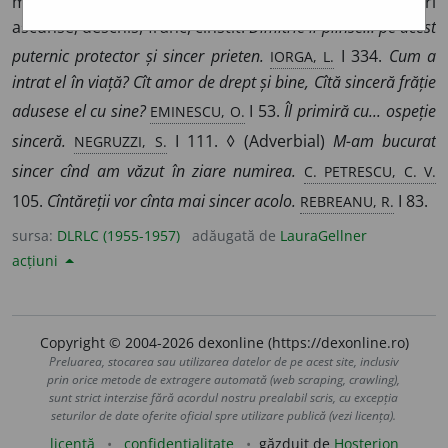
manifestările lor) Fără sentimente prefăcute sau gînduri
ascunse; deschis, franc, cinstit.
Dimitrie îl plînse...
pe acest
IORGA, L.
puternic protector și sincer prieten.
I 334.
Cum a
intrat el în viață? Cît amor de drept și bine, Cîtă sinceră frăție
EMINESCU, O.
adusese el cu sine?
I 53.
Îl primiră cu... ospeție
NEGRUZZI, S.
sinceră.
I 111. ◊ (Adverbial)
M-am bucurat
C. PETRESCU, C. V.
sincer cînd am văzut în ziare numirea.
REBREANU, R.
105.
Cîntăreții vor cînta mai sincer acolo.
I 83.
sursa:
DLRLC (1955-1957)
adăugată de
LauraGellner
acțiuni
Copyright © 2004-2026 dexonline (https://dexonline.ro)
Preluarea, stocarea sau utilizarea datelor de pe acest site, inclusiv
prin orice metode de extragere automată (web scraping, crawling),
sunt strict interzise fără acordul nostru prealabil scris, cu excepția
seturilor de date oferite oficial spre utilizare publică (vezi licența).
licență
confidențialitate
găzduit de
Hosterion