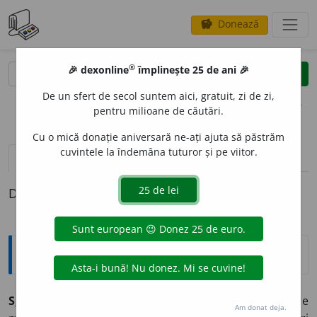
Donează
savings
®
®
🎉 dexonline
împlinește 25 de ani 🎉
caută
clear
search
De un sfert de secol suntem aici, gratuit, zi de zi,
opțiuni
pentru milioane de căutări.
Cu o mică donație aniversară ne-ați ajuta să păstrăm
cuvintele la îndemâna tuturor și pe viitor.
pronunție
(50)
volume_up
definiții (1)
Definiția cu ID-ul 954193:
Explicative DEX
S
I
NCER, -Ă,
sinceri, -e,
adj.
(Despre oameni și despre
Am donat deja.