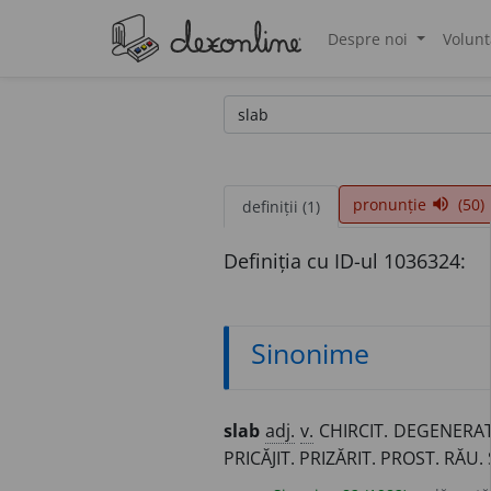
Despre noi
Volunt
®
pronunție
(50)
volume_up
definiții (1)
Definiția cu ID-ul 1036324:
Sinonime
slab
adj.
v.
CHIRCIT. DEGENERAT.
PRICĂJIT. PRIZĂRIT. PROST. RĂU. S