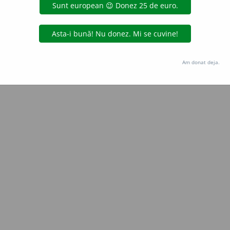
 de
LauraGellner
acțiuni
Copyright © 2004-2026 dexonline (https://dexonline.ro)
area datelor de pe acest site, inclusiv prin orice metode de extragere automată (web s
Am donat deja.
dul nostru prealabil scris, cu excepția seturilor de date oferite oficial spre utilizare pub
licență
confidențialitate
găzduit de
Hosterion