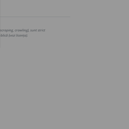
craping, crawling), sunt strict
lică (vezi licența).