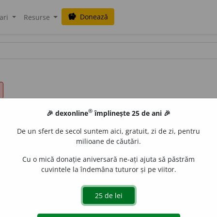
Donează
savings
ari
Resurse
®
🎉 dexonline
împlinește 25 de ani 🎉
De un sfert de secol suntem aici, gratuit, zi de zi, pentru
milioane de căutări.
Cu o mică donație aniversară ne-ați ajuta să păstrăm
cuvintele la îndemâna tuturor și pe viitor.
 INFLUENȚABIL. ÎNCHIRCIT. MIC. NEADÎNC. NEDEZVOLTAT. N
FRIJIT.