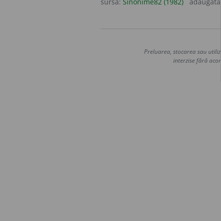
sursa:
Sinonime82 (1982)
adăugată
Preluarea, stocarea sau utiliz
interzise fără acor