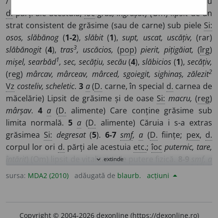
/
E:
vsl
славъ
]
1-2
smf
,
a
(
D.
ființe;
pex
,
d.
corpul lor sau
d.
părți ale acestuia;
îoc
gras, îngrășat
) (Om) lipsit de un
strat consistent de grăsime (sau de carne) sub piele
Si:
osos, slăbănog
(
1-2
),
slăbit
(
1
),
supt, uscat, uscățiv,
(rar)
3
slăbănogit
(
4
),
tras
, uscăcios,
(
pop
)
pierit, pițigăiat,
(
îrg
)
1
mișel, searbăd
, sec, secățiu, secău
(
4
),
slăbicios
(
1
),
secățiv,
2
(
reg
)
mârcav, mârceav, mârced, sgoiegit, sighinaș, zălezit
Vz
costeliv, scheletic
.
3
a
(
D.
carne, în special
d.
carnea de
măcelărie) Lipsit de grăsime și de oase
Si:
macru,
(
reg
)
mârșav
.
4
a
(
D.
alimente) Care conține grăsime sub
limita normală.
5
a
(
D.
alimente) Căruia i s-a extras
grăsimea
Si:
degresat
(
5
).
6-7
smf
,
a
(
D.
ființe;
pex
,
d.
corpul lor ori
d.
părți ale acestuia
etc.
;
îoc
puternic, tare,
întărit
) (Om) lipsit de vitalitate, de putere fizică.
8-9
smf
,
a
extinde
expand_more
(
D.
ființe;
pex
,
d.
corpul lor sau
d.
părți ale acestuia)
sursa:
MDA2 (2010)
adăugată de
blaurb.
acțiuni
(Om) care este lipsit de rezistență la efort (fizic) și la boli
Si:
debil
(
1-2
),
delicat
(
3
),
firav
(
1
),
fragil
(
2
),
gingaș
(
1
),
neputincios, nevolnic, plăpând, slăbănog
(
5-6
),
slăbit
(
2
),
Copyright © 2004-2026 dexonline (https://dexonline.ro)