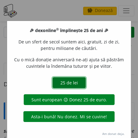
Donează
savings
®
®
🎉 dexonline
împlinește 25 de ani 🎉
caută
clear
search
De un sfert de secol suntem aici, gratuit, zi de zi,
opțiuni
pentru milioane de căutări.
Cu o mică donație aniversară ne-ați ajuta să păstrăm
cuvintele la îndemâna tuturor și pe viitor.
pronunție
(50)
volume_up
definiții (1)
Definiția cu ID-ul 1231983:
Explicative DEX
slab, sl
a
bă
[
At:
PSALT. 7 /
V:
(
reg
)
scl~, ștl~, zl~
/
Pl
:
~i, ~e
Am donat deja.