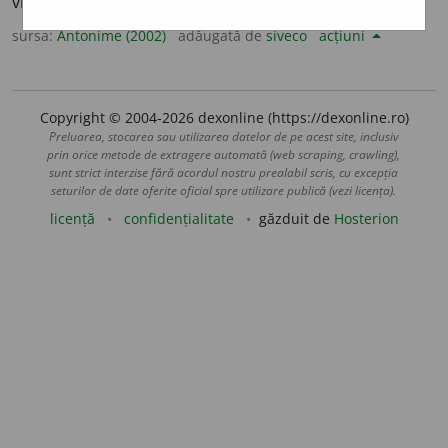
viguros, violent, voinic, strâns, vârtos, trainic, viu
sursa:
Antonime (2002)
adăugată de
siveco
acțiuni
Copyright © 2004-2026 dexonline (https://dexonline.ro)
Preluarea, stocarea sau utilizarea datelor de pe acest site, inclusiv
prin orice metode de extragere automată (web scraping, crawling),
sunt strict interzise fără acordul nostru prealabil scris, cu excepția
seturilor de date oferite oficial spre utilizare publică (vezi licența).
licență
confidențialitate
găzduit de
Hosterion