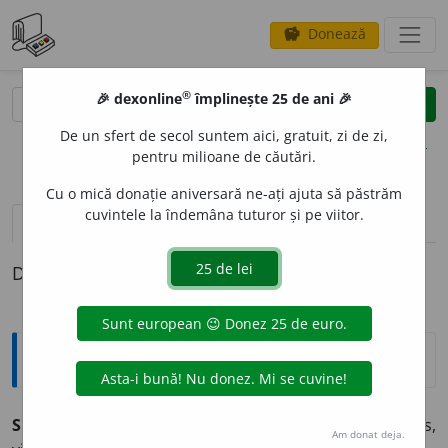
Donează
savings
®
®
🎉 dexonline
împlinește 25 de ani 🎉
caută
clear
search
De un sfert de secol suntem aici, gratuit, zi de zi,
opțiuni
pentru milioane de căutări.
Cu o mică donație aniversară ne-ați ajuta să păstrăm
cuvintele la îndemâna tuturor și pe viitor.
pronunție
(50)
volume_up
definiții (1)
Definiția cu ID-ul 72563:
Antonime
Slab
≠ gras, puternic, robust, tare, vânjos, vânos,
Am donat deja.