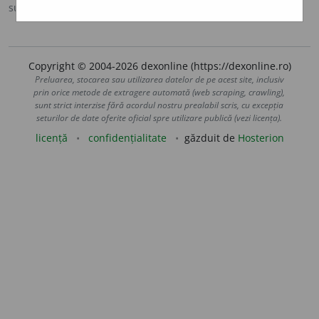
sursa:
Sinonime (2002)
adăugată de
siveco
acțiuni
Copyright © 2004-2026 dexonline (https://dexonline.ro)
Preluarea, stocarea sau utilizarea datelor de pe acest site, inclusiv
prin orice metode de extragere automată (web scraping, crawling),
sunt strict interzise fără acordul nostru prealabil scris, cu excepția
seturilor de date oferite oficial spre utilizare publică (vezi licența).
licență
confidențialitate
găzduit de
Hosterion