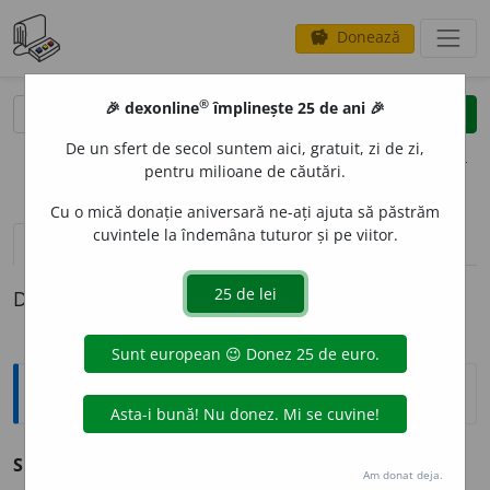
Donează
savings
®
®
🎉 dexonline
împlinește 25 de ani 🎉
caută
clear
search
De un sfert de secol suntem aici, gratuit, zi de zi,
opțiuni
pentru milioane de căutări.
Cu o mică donație aniversară ne-ați ajuta să păstrăm
cuvintele la îndemâna tuturor și pe viitor.
pronunție
(8)
volume_up
definiții (1)
Definiția cu ID-ul 210162:
Sinonime
SL
O
BOD
adv., adj. v.
nestingherit, nestânjenit.
Am donat deja.