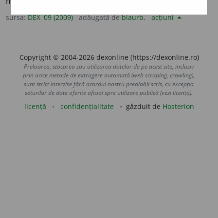
modest. ♦ (
Bis.
) Cucernic, evlavios, pios. –
V.
smeri.
sursa:
DEX '09 (2009)
adăugată de
blaurb.
acțiuni
Copyright © 2004-2026 dexonline (https://dexonline.ro)
Preluarea, stocarea sau utilizarea datelor de pe acest site, inclusiv
prin orice metode de extragere automată (web scraping, crawling),
sunt strict interzise fără acordul nostru prealabil scris, cu excepția
seturilor de date oferite oficial spre utilizare publică (vezi licența).
licență
confidențialitate
găzduit de
Hosterion