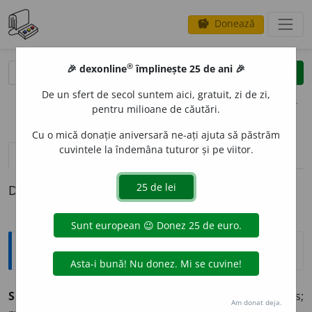
Donează
savings
®
®
🎉 dexonline
împlinește 25 de ani 🎉
caută
clear
search
De un sfert de secol suntem aici, gratuit, zi de zi,
opțiuni
pentru milioane de căutări.
Cu o mică donație aniversară ne-ați ajuta să păstrăm
cuvintele la îndemâna tuturor și pe viitor.
pronunție
(15)
volume_up
definiții (1)
Definiția cu ID-ul 844010:
Explicative DEX
SMER
I
T, -Ă,
smeriți, -te,
adj.
Umil, supus, respectuos;
Am donat deja.