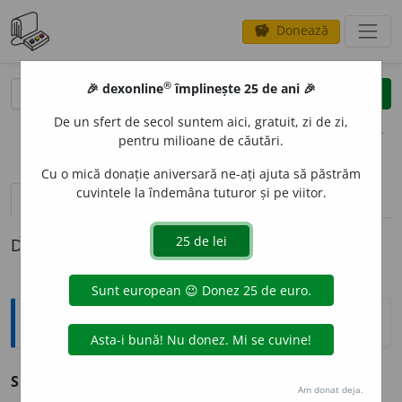
Donează
savings
®
®
🎉 dexonline
împlinește 25 de ani 🎉
caută
clear
search
De un sfert de secol suntem aici, gratuit, zi de zi,
opțiuni
pentru milioane de căutări.
Cu o mică donație aniversară ne-ați ajuta să păstrăm
cuvintele la îndemâna tuturor și pe viitor.
definiții (1)
Definiția cu ID-ul 210310:
Sinonime
SMOL
I
T
s. v.
smolire.
Am donat deja.