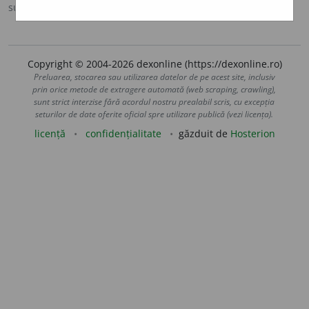
sursa:
Sinonime (2002)
adăugată de
siveco
acțiuni
Copyright © 2004-2026 dexonline (https://dexonline.ro)
Preluarea, stocarea sau utilizarea datelor de pe acest site, inclusiv
prin orice metode de extragere automată (web scraping, crawling),
sunt strict interzise fără acordul nostru prealabil scris, cu excepția
seturilor de date oferite oficial spre utilizare publică (vezi licența).
licență
confidențialitate
găzduit de
Hosterion