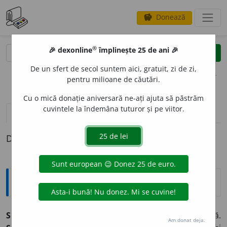
Donează
savings
®
®
🎉 dexonline
împlinește 25 de ani 🎉
caută
clear
search
De un sfert de secol suntem aici, gratuit, zi de zi,
opțiuni
pentru milioane de căutări.
Cu o mică donație aniversară ne-ați ajuta să păstrăm
cuvintele la îndemâna tuturor și pe viitor.
definiții (1)
Definiția cu ID-ul 353749:
Explicative DEX
SMOL
I
T ~tă (~ți, ~te)
1) Care este uns cu smoală.
Am donat deja.