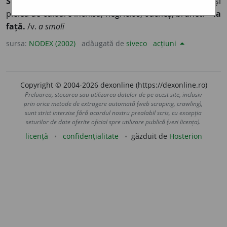
Scândură ~tă.
2)
(despre oameni)
Care are părul negru și
pielea de culoare închisă; negricios; oacheș; brunet.
~ la
față.
/v.
a smoli
sursa:
NODEX (2002)
adăugată de
siveco
acțiuni
Copyright © 2004-2026 dexonline (https://dexonline.ro)
Preluarea, stocarea sau utilizarea datelor de pe acest site, inclusiv
prin orice metode de extragere automată (web scraping, crawling),
sunt strict interzise fără acordul nostru prealabil scris, cu excepția
seturilor de date oferite oficial spre utilizare publică (vezi licența).
licență
confidențialitate
găzduit de
Hosterion