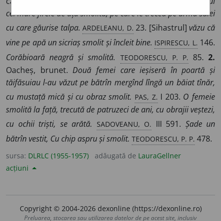
cătrănit.
V.
gudronat.
[Ținea]
între arătător și degetul
cel mare firele de ață smolită, pe care le trecea pe urma sulei
ARDELEANU, D.
cu care găurise talpa.
23. [Sihastrul]
văzu că
ISPIRESCU, L.
vine pe apă un sicriaș smolit și încleit bine.
146.
TEODORESCU, P. P.
Corăbioară neagră și smolită.
85.
2.
Oacheș, brunet.
Două femei care ieșiseră în poartă și
tăifăsuiau l-au văzut pe bătrîn mergînd lîngă un băiat tînăr,
PAS, Z.
cu mustață mică și cu obraz smolit.
I 203.
O femeie
smolită la față, trecută de patruzeci de ani, cu obrajii veștezi,
SADOVEANU, O.
cu ochii triști, se arătă.
III 591.
Șade un
TEODORESCU, P. P.
bătrîn vestit, Cu
chip aspru și smolit.
478.
sursa:
DLRLC (1955-1957)
adăugată de
LauraGellner
acțiuni
Copyright © 2004-2026 dexonline (https://dexonline.ro)
Preluarea, stocarea sau utilizarea datelor de pe acest site, inclusiv