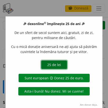
Donează
savings
®
®
🎉 dexonline
împlinește 25 de ani 🎉
caută
clear
search
De un sfert de secol suntem aici, gratuit, zi de zi,
opțiuni
pentru milioane de căutări.
Cu o mică donație aniversară ne-ați ajuta să păstrăm
cuvintele la îndemâna tuturor și pe viitor.
definiții (1)
Definiția cu ID-ul 955050:
Explicative DEX
SMOL
I
T, -Ă,
smoliți, -te,
adj.
1.
Uns cu smoală topită;
Am donat deja.