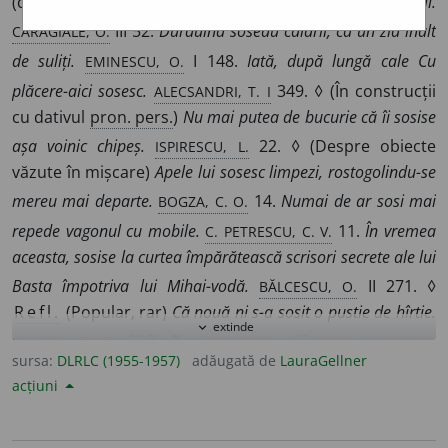
(după un drum lung).
Drumețul a sosit în dreptul fintînii.
CARAGIALE, O.
III 52.
Durduind soseau călării, ca un zid înalt
EMINESCU, O.
de suliți.
I 148.
Iată, după lungă cale Cu
ALECSANDRI, T. I
plăcere-aici sosesc.
349. ◊ (În construcții
cu dativul
pron. pers.
)
Nu mai putea de bucurie că îi sosise
ISPIRESCU, L.
așa voinic chipeș.
22. ◊ (Despre obiecte
văzute în mișcare)
Apele lui sosesc limpezi, rostogolindu-se
BOGZA, C. O.
mereu mai departe.
14.
Numai de ar sosi mai
C. PETRESCU, C. V.
repede vagonul cu mobile.
11.
În vremea
aceasta, sosise la curtea împărătească scrisori secrete ale lui
BĂLCESCU, O.
Basta împotriva lui Mihai-vodă.
II 271. ◊
Refl.
(Popular, rar)
Că nouă ni s-a sosit o pustie de hîrtie.
extinde
expand_more
HODOȘ, P. P.
203.
2.
Intranz.
(Despre termene,
sursa:
DLRLC (1955-1957)
adăugată de
LauraGellner
intervale de timp) A începe să se desfășoare.
Toamna a
acțiuni
DELAVRANCEA, A.
sosit, soarele apune trist.
15.
Sosise
noaptea. Din apus Se răsfira fierbînd un nor, De-un rece vînt