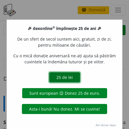
Donează
savings
®
®
🎉 dexonline
împlinește 25 de ani 🎉
caută
clear
search
De un sfert de secol suntem aici, gratuit, zi de zi,
opțiuni
pentru milioane de căutări.
Cu o mică donație aniversară ne-ați ajuta să păstrăm
cuvintele la îndemâna tuturor și pe viitor.
pronunție
(15)
volume_up
definiții (1)
Definiția cu ID-ul 955745:
Explicative DEX
SOS
I
,
sosesc,
vb.
IV.
1.
Intranz.
A ajunge undeva
Am donat deja.