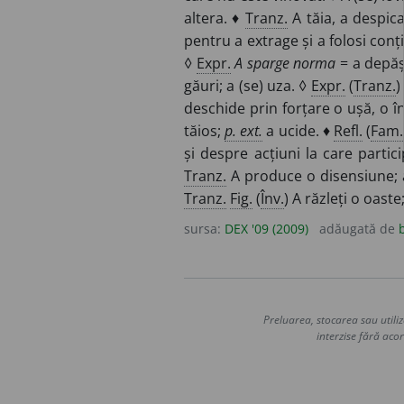
altera. ♦
Tranz.
A tăia, a despic
pentru a extrage și a folosi conț
◊
Expr.
A sparge norma
= a depă
găuri; a (se) uza. ◊
Expr.
(
Tranz.
deschide prin forțare o ușă, o î
tăios;
p. ext.
a ucide. ♦
Refl.
(
Fam.
și despre acțiuni la care partici
Tranz.
A produce o disensiune; 
Tranz.
Fig.
(
Înv.
) A răzleți o oaste
sursa:
DEX '09 (2009)
adăugată de
Preluarea, stocarea sau utiliz
interzise fără acor