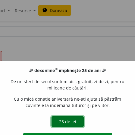
Donează
savings
ari
Resurse
®
🎉 dexonline
împlinește 25 de ani 🎉
De un sfert de secol suntem aici, gratuit, zi de zi, pentru
milioane de căutări.
Cu o mică donație aniversară ne-ați ajuta să păstrăm
cuvintele la îndemâna tuturor și pe viitor.
și
refl.
A (se) preface în bucăți, în cioburi; a face să plesne
cuiva,
se spune despre cineva obligat să suporte consecinț
i la cap, producând o rană (și fractura osului). ♦
Refl.
Fig.
(De