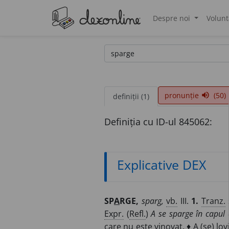
Despre noi
Volunt
®
pronunție
(50)
volume_up
definiții (1)
Definiția cu ID-ul 845062:
Explicative DEX
SP
A
RGE,
sparg,
vb.
III.
1.
Tranz.
Expr.
(
Refl.
)
A se sparge în capul 
care nu este vinovat. ♦ A (se) lov