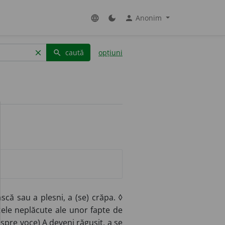
Anonim
language
dark_mode
person
caută
opțiuni
clear
search
ască sau a plesni, a (se) crăpa. ◊
ele neplăcute ale unor fapte de
spre voce) A deveni răgușit, a se