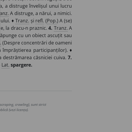
, a distruge învelișul unui lucru
anz.
A distruge, a nărui, a nimici.
cului. ♦
Tranz.
și
refl.
(
Pop.
) A (se)
te, la dracu-n praznic.
4.
Tranz.
A
ăpunge cu un obiect ascuțit sau
.
(Despre concentrări de oameni
n împrăștierea participanților). ♦
la destrămarea căsniciei cuiva.
7.
–
Lat.
spargere.
craping, crawling), sunt strict
lică (vezi licența).