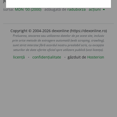
jefui, a prăda. (<
fr.
spolier,
lat.
spoliare
)
sursa:
MDN '00 (2000)
adăugată de
raduborza
acțiuni
Copyright © 2004-2026 dexonline (https://dexonline.ro)
Preluarea, stocarea sau utilizarea datelor de pe acest site, inclusiv
prin orice metode de extragere automată (web scraping, crawling),
sunt strict interzise fără acordul nostru prealabil scris, cu excepția
seturilor de date oferite oficial spre utilizare publică (vezi licența).
licență
confidențialitate
găzduit de
Hosterion