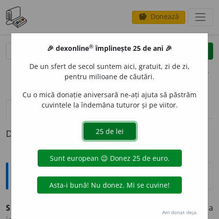
Donează
savings
®
®
🎉 dexonline
împlinește 25 de ani 🎉
caută
clear
search
De un sfert de secol suntem aici, gratuit, zi de zi,
opțiuni
pentru milioane de căutări.
Cu o mică donație aniversară ne-ați ajuta să păstrăm
cuvintele la îndemâna tuturor și pe viitor.
pronunție
(1)
volume_up
definiții (1)
Definiția cu ID-ul 491131:
Explicative DEX
SPOLI
A
vb.
tr.
a lipsi pe cineva de avere ori de drepturi; a
Am donat deja.