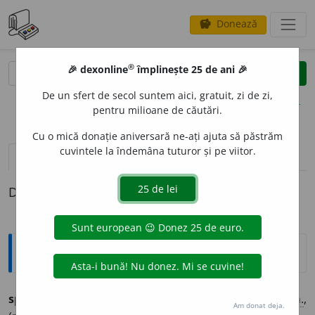
Donează
savings
®
®
🎉 dexonline
împlinește 25 de ani 🎉
caută
clear
search
De un sfert de secol suntem aici, gratuit, zi de zi,
opțiuni
pentru milioane de căutări.
Cu o mică donație aniversară ne-ați ajuta să păstrăm
cuvintele la îndemâna tuturor și pe viitor.
pronunție
(50)
volume_up
definiții (1)
Definiția cu ID-ul 728869:
Ortografice DOOM
2
spor
(progres, belșug, majorare, supliment)
s. n.
,
Am donat deja.