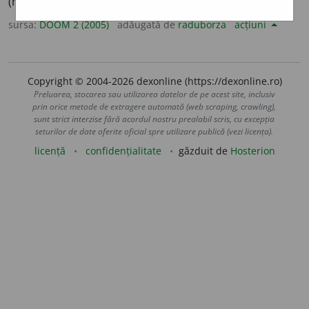
(majorări, suplimente)
pl.
sp
o
ruri
sursa:
DOOM 2 (2005)
adăugată de
raduborza
acțiuni
Copyright © 2004-2026 dexonline (https://dexonline.ro)
Preluarea, stocarea sau utilizarea datelor de pe acest site, inclusiv
prin orice metode de extragere automată (web scraping, crawling),
sunt strict interzise fără acordul nostru prealabil scris, cu excepția
seturilor de date oferite oficial spre utilizare publică (vezi licența).
licență
confidențialitate
găzduit de
Hosterion