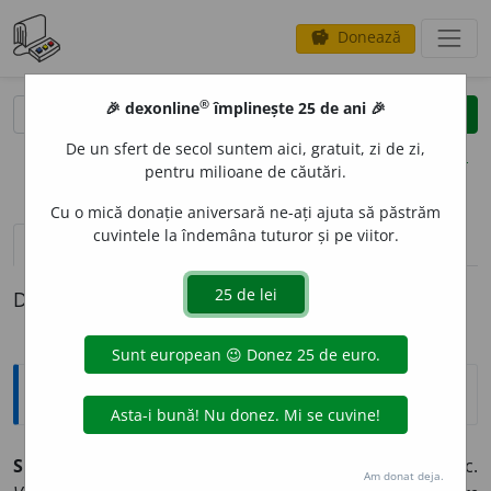
Donează
savings
®
®
🎉 dexonline
împlinește 25 de ani 🎉
caută
clear
search
De un sfert de secol suntem aici, gratuit, zi de zi,
opțiuni
pentru milioane de căutări.
Cu o mică donație aniversară ne-ați ajuta să păstrăm
cuvintele la îndemâna tuturor și pe viitor.
definiții (1)
Definiția cu ID-ul 956347:
Explicative DEX
SP
O
RNIC, -Ă,
spornici, -e,
adj.
1.
Care are spor; harnic.
Am donat deja.