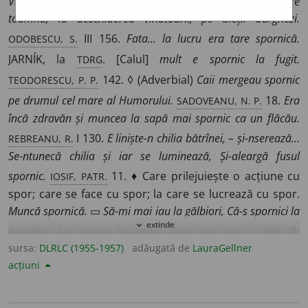
Veselul taraf al spornicilor caricaturiști... ilustrează în fiecare
toamnă, la deschiderea vînătoarii, pe bieții burghezi.
ODOBESCU, S.
III 156.
Fata... la lucru era tare spornică.
TDRG
JARNÍK, la
. [Calul]
mult e spornic la fugit.
TEODORESCU, P. P.
142. ◊ (Adverbial)
Caii mergeau
spornic
SADOVEANU, N. P.
pe drumul cel mare al Humorului.
18.
Era
încă zdravăn și muncea la sapă mai spornic ca un flăcău.
REBREANU, R.
I 130.
E liniște-n chilia bătrînei, – și-nserează...
Se-ntunecă chilia și iar se luminează, Și-aleargă fusul
IOSIF, PATR.
spornic.
11. ♦ Care prilejuiește o acțiune cu
spor; care se face cu spor; la care se lucrează cu spor.
Muncă spornică.
▭
Să-mi mai iau la gălbiori, Că-s spornici la
extinde
expand_more
ANT. LIT. POP.
numărat Și-s ușurei la purtat.
I 439.
2.
Îmbelșugat, abundent, bogat; mult.
sursa:
DLRLC (1955-1957)
adăugată de
LauraGellner
Prin ei se mișc-a lumii
acțiuni
VLAHUȚĂ, P.
roate cu roiul spornic de vieți.
54.
Din valurile de
ODOBESCU, S.
iarbă... înviate de o spornică verdeață.
III 15. ◊
(Adverbial)
Iar pe pajiștea lor mîndră acum spornic