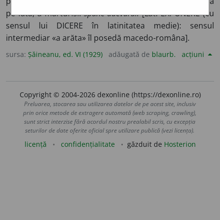
povesti:
a spune un basm;
3.
a denunța:
m’a spus;
4.
a da
pe fată, a mărturisi:
spune adevărul.
[Lat. EXPONERE (cu
sensul lui DICERE în latinitatea medie): sensul
intermediar «a arăta» îl posedă macedo-româna].
sursa:
Șăineanu, ed. VI (1929)
adăugată de
blaurb.
acțiuni
Copyright © 2004-2026 dexonline (https://dexonline.ro)
Preluarea, stocarea sau utilizarea datelor de pe acest site, inclusiv
prin orice metode de extragere automată (web scraping, crawling),
sunt strict interzise fără acordul nostru prealabil scris, cu excepția
seturilor de date oferite oficial spre utilizare publică (vezi licența).
licență
confidențialitate
găzduit de
Hosterion