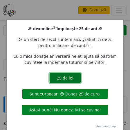
Donează
savings
®
®
🎉 dexonline
împlinește 25 de ani 🎉
caută
clear
search
De un sfert de secol suntem aici, gratuit, zi de zi,
opțiuni
pentru milioane de căutări.
Cu o mică donație aniversară ne-ați ajuta să păstrăm
cuvintele la îndemâna tuturor și pe viitor.
pronunție
(50)
volume_up
definiții (1)
Definiția cu ID-ul 805098:
Explicative DEX
spune
v.
1.
a arăta prin vorbe:
spune-mi parerea ta;
2.
a
Am donat deja.