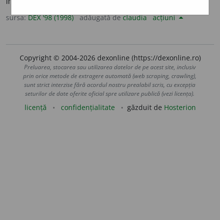
îndemn, însuflețire. –
V.
stimula.
sursa:
DEX '98 (1998)
adăugată de
claudia
acțiuni
Copyright © 2004-2026 dexonline (https://dexonline.ro)
Preluarea, stocarea sau utilizarea datelor de pe acest site, inclusiv
prin orice metode de extragere automată (web scraping, crawling),
sunt strict interzise fără acordul nostru prealabil scris, cu excepția
seturilor de date oferite oficial spre utilizare publică (vezi licența).
licență
confidențialitate
găzduit de
Hosterion