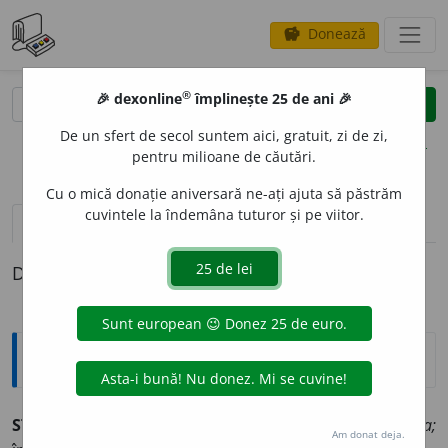
Donează
savings
®
®
🎉 dexonline
împlinește 25 de ani 🎉
caută
clear
search
De un sfert de secol suntem aici, gratuit, zi de zi,
opțiuni
pentru milioane de căutări.
Cu o mică donație aniversară ne-ați ajuta să păstrăm
cuvintele la îndemâna tuturor și pe viitor.
pronunție
(23)
volume_up
definiții (1)
Definiția cu ID-ul 65352:
Explicative DEX
STIMUL
A
RE,
stimulări,
s. f.
Acțiunea de
a stimula;
Am donat deja.