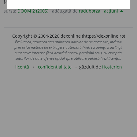
perf. s.
1
sg.
stins
e
i,
1
pl.
st
i
nserăm;
part.
stins
sursa:
DOOM 2 (2005)
adăugată de
raduborza
acțiuni
Copyright © 2004-2026 dexonline (https://dexonline.ro)
Preluarea, stocarea sau utilizarea datelor de pe acest site, inclusiv
prin orice metode de extragere automată (web scraping, crawling),
sunt strict interzise fără acordul nostru prealabil scris, cu excepția
seturilor de date oferite oficial spre utilizare publică (vezi licența).
licență
confidențialitate
găzduit de
Hosterion