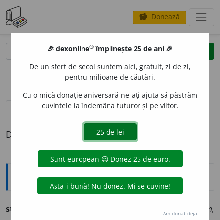
Donează
savings
®
®
🎉 dexonline
împlinește 25 de ani 🎉
caută
clear
search
De un sfert de secol suntem aici, gratuit, zi de zi,
opțiuni
pentru milioane de căutări.
Cu o mică donație aniversară ne-ați ajuta să păstrăm
cuvintele la îndemâna tuturor și pe viitor.
pronunție
(50)
volume_up
definiții (1)
Definiția cu ID-ul 729358:
Ortografice DOOM
st
i
nge
(a ~)
vb.
,
ind.
prez.
1
sg.
și 3
pl.
sting,
1
pl.
st
i
ngem,
Am donat deja.