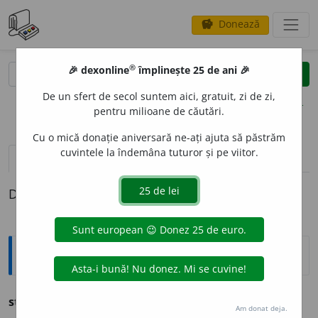
Donează
savings
®
®
🎉 dexonline
împlinește 25 de ani 🎉
caută
clear
search
De un sfert de secol suntem aici, gratuit, zi de zi,
opțiuni
pentru milioane de căutări.
Cu o mică donație aniversară ne-ați ajuta să păstrăm
cuvintele la îndemâna tuturor și pe viitor.
pronunție
(6)
volume_up
definiții (1)
Definiția cu ID-ul 1278166:
Ortografice DOOM
stol
s.
n.
,
pl.
st
o
luri
Am donat deja.