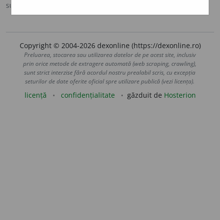
sursa:
DOOM 3 (2021)
adăugată de
gall
acțiuni
Copyright © 2004-2026 dexonline (https://dexonline.ro)
Preluarea, stocarea sau utilizarea datelor de pe acest site, inclusiv
prin orice metode de extragere automată (web scraping, crawling),
sunt strict interzise fără acordul nostru prealabil scris, cu excepția
seturilor de date oferite oficial spre utilizare publică (vezi licența).
licență
confidențialitate
găzduit de
Hosterion