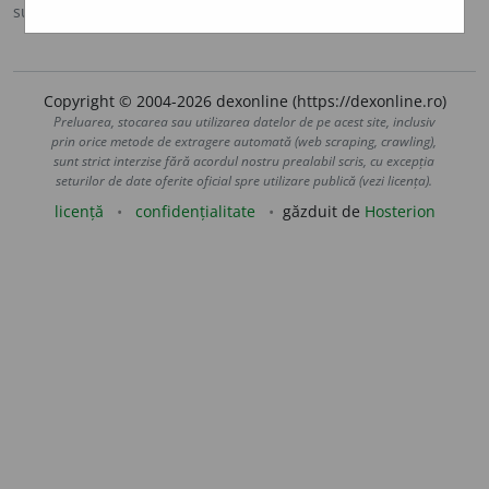
sursa:
MDA2 (2010)
adăugată de
LauraGellner
acțiuni
Copyright © 2004-2026 dexonline (https://dexonline.ro)
Preluarea, stocarea sau utilizarea datelor de pe acest site, inclusiv
prin orice metode de extragere automată (web scraping, crawling),
sunt strict interzise fără acordul nostru prealabil scris, cu excepția
seturilor de date oferite oficial spre utilizare publică (vezi licența).
licență
confidențialitate
găzduit de
Hosterion