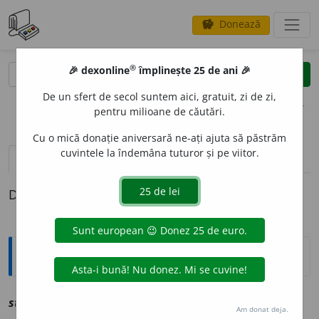
Donează
savings
®
®
🎉 dexonline
împlinește 25 de ani 🎉
caută
clear
search
De un sfert de secol suntem aici, gratuit, zi de zi,
opțiuni
pentru milioane de căutări.
Cu o mică donație aniversară ne-ați ajuta să păstrăm
cuvintele la îndemâna tuturor și pe viitor.
pronunție
(15)
volume_up
definiții (1)
Definiția cu ID-ul 1243556:
Explicative DEX
2
2
stor
sn
vz
stol
Am donat deja.