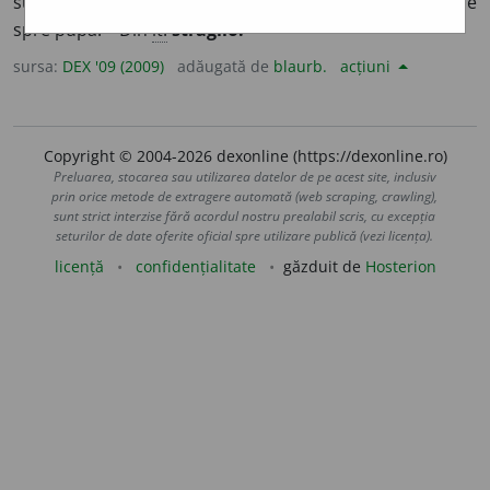
susține un arbore de navă, împiedicându-l să se încline
spre pupă. – Din
it.
straglio.
sursa:
DEX '09 (2009)
adăugată de
blaurb.
acțiuni
Copyright © 2004-2026 dexonline (https://dexonline.ro)
Preluarea, stocarea sau utilizarea datelor de pe acest site, inclusiv
prin orice metode de extragere automată (web scraping, crawling),
sunt strict interzise fără acordul nostru prealabil scris, cu excepția
seturilor de date oferite oficial spre utilizare publică (vezi licența).
licență
confidențialitate
găzduit de
Hosterion