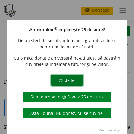
Donează
savings
®
®
🎉 dexonline
împlinește 25 de ani 🎉
caută
clear
search
De un sfert de secol suntem aici, gratuit, zi de zi,
opțiuni
pentru milioane de căutări.
Cu o mică donație aniversară ne-ați ajuta să păstrăm
cuvintele la îndemâna tuturor și pe viitor.
pronunție
(3)
volume_up
definiții (1)
Definiția cu ID-ul 847166:
Explicative DEX
2
STRAI
,
straiuri,
s. n.
Parâmă de oțel sau de cânepă care
Am donat deja.