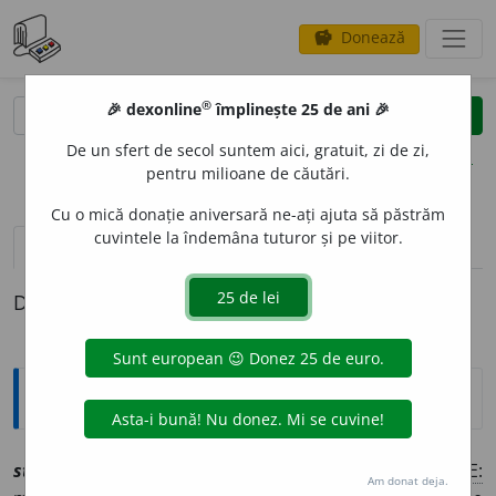
Donează
savings
®
®
🎉 dexonline
împlinește 25 de ani 🎉
caută
clear
search
De un sfert de secol suntem aici, gratuit, zi de zi,
opțiuni
pentru milioane de căutări.
Cu o mică donație aniversară ne-ați ajuta să păstrăm
cuvintele la îndemâna tuturor și pe viitor.
pronunție
(50)
volume_up
definiții (1)
Definiția cu ID-ul 1245218:
Explicative DEX
2
r
strig
a
[
At:
COD. VOR.
22
/8 /
Pzi:
strig,
6 și (
înv
)
strâg
/
E:
Am donat deja.