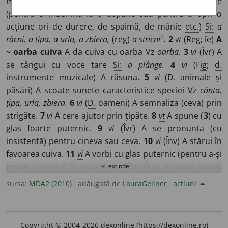
ml
*strigare
]
1
vi
(
D.
oameni) A scoate țipete puternice
(pentru a îndemna la o acțiune sau pentru a opri o
acțiune ori de durere, de spaimă, de mânie
etc.
)
Si:
a
2
răcni, a țipa, a urla, a zbiera,
(
reg
)
a stricni
.
2
vt
(
Reg
;
îe
)
A
~ oarba cuiva
A da cuiva cu oarba
Vz
oarba
.
3
vi
(
Îvr
) A
se tângui cu voce tare
Si:
a plânge.
4
vi
(
Fig
;
d.
instrumente muzicale) A răsuna.
5
vi
(
D.
animale și
păsări) A scoate sunete caracteristice speciei
Vz
cânta,
țipa, urla, zbiera.
6
vi
(
D.
oameni) A semnaliza (ceva) prin
strigăte.
7
vi
A cere ajutor prin țipăte.
8
vt
A spune (
3
) cu
glas foarte puternic.
9
vi
(
Îvr
) A se pronunța (cu
insistență) pentru cineva sau ceva.
10
vi
(
Înv
) A stărui în
favoarea cuiva.
11
vi
A vorbi cu glas puternic (pentru a-și
impune voința)
Si:
a vocifera.
12
vi
(
Înv
) A aduce laudă,
extinde
expand_more
slavă (prin strigăte de bucurie, recunoștință).
13
vt
(
Îvr
) A
sursa:
MDA2 (2010)
adăugată de
LauraGellner
acțiuni
cere (cu glas tare și cu insistență)
Si:
a pretinde.
14
vt
(
Înv
)
A face apel la bunăvoința cuiva.
15
vi
(
Înv
) A adresa o
rugăminte (cu glas puternic).
16
vi
(
Înv
; rar;
d.
persoane)
Copyright © 2004-2026 dexonline (https://dexonline.ro)