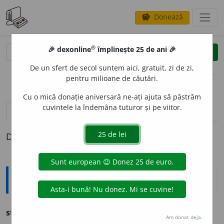
Donează
savings
®
®
🎉 dexonline
împlinește 25 de ani 🎉
caută
clear
search
De un sfert de secol suntem aici, gratuit, zi de zi,
opțiuni
pentru milioane de căutări.
Cu o mică donație aniversară ne-ați ajuta să păstrăm
cuvintele la îndemâna tuturor și pe viitor.
pronunție
(47)
volume_up
definiții (1)
Definiția cu ID-ul 1278907:
Ortografice DOOM
strop
s.
m.
,
pl.
stropi
Am donat deja.