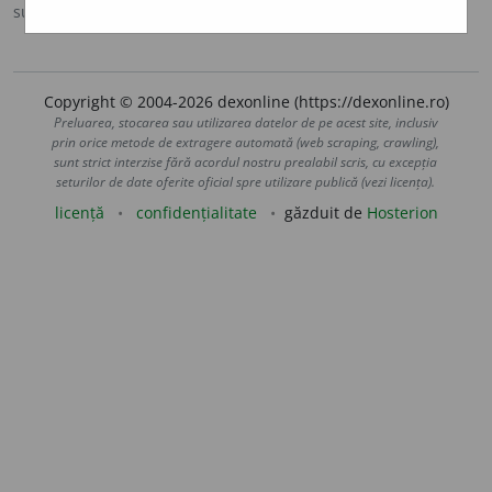
sursa:
DOOM 3 (2021)
adăugată de
gall
acțiuni
Copyright © 2004-2026 dexonline (https://dexonline.ro)
Preluarea, stocarea sau utilizarea datelor de pe acest site, inclusiv
prin orice metode de extragere automată (web scraping, crawling),
sunt strict interzise fără acordul nostru prealabil scris, cu excepția
seturilor de date oferite oficial spre utilizare publică (vezi licența).
licență
confidențialitate
găzduit de
Hosterion