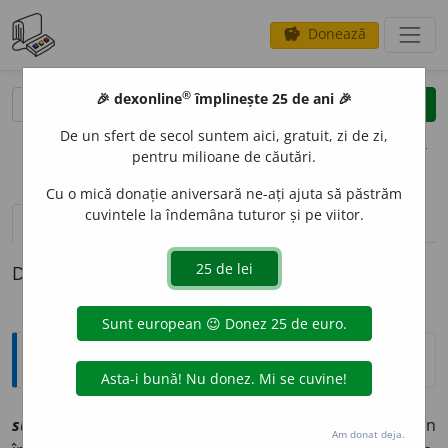
Donează
savings
®
®
🎉 dexonline
împlinește 25 de ani 🎉
caută
clear
search
De un sfert de secol suntem aici, gratuit, zi de zi,
opțiuni
pentru milioane de căutări.
Cu o mică donație aniversară ne-ați ajuta să păstrăm
cuvintele la îndemâna tuturor și pe viitor.
pronunție
(50)
volume_up
definiții (1)
Definiția cu ID-ul 1247435:
Explicative DEX
1
sub
-
[
At:
RESMERIȚĂ, D. /
E:
izolat, prin analiză, din
Am donat deja.