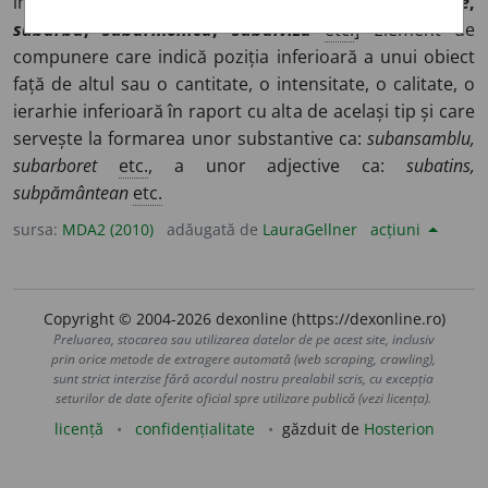
împrumuturi ca:
subacvatic
,
subalpin
,
subalternitate
,
subarbă
,
subarmonică
,
subdiviza
etc.
] Element de
compunere care indică poziția inferioară a unui obiect
față de altul sau o cantitate, o intensitate, o calitate, o
ierarhie inferioară în raport cu alta de același tip și care
servește la formarea unor substantive ca:
subansamblu,
subarboret
etc.
, a unor adjective ca:
subatins,
subpământean
etc.
sursa:
MDA2 (2010)
adăugată de
LauraGellner
acțiuni
Copyright © 2004-2026 dexonline (https://dexonline.ro)
Preluarea, stocarea sau utilizarea datelor de pe acest site, inclusiv
prin orice metode de extragere automată (web scraping, crawling),
sunt strict interzise fără acordul nostru prealabil scris, cu excepția
seturilor de date oferite oficial spre utilizare publică (vezi licența).
licență
confidențialitate
găzduit de
Hosterion