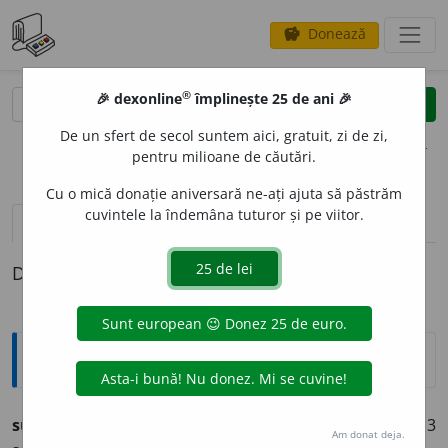
Donează
savings
®
®
🎉 dexonline
împlinește 25 de ani 🎉
caută
clear
search
De un sfert de secol suntem aici, gratuit, zi de zi,
opțiuni
pentru milioane de căutări.
Cu o mică donație aniversară ne-ați ajuta să păstrăm
cuvintele la îndemâna tuturor și pe viitor.
pronunție
(4)
volume_up
definiții (1)
Definiția cu ID-ul 284895:
Ortografice DOOM
subestim
a
vb. (sil. mf.
sub-
), ind. prez. 1 sg.
subestim
e
z,
3
Am donat deja.