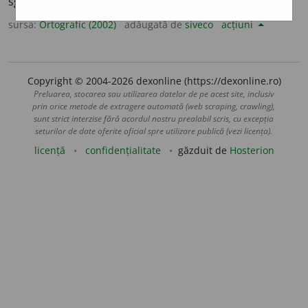
sg. și pl.
subestime
a
ză
sursa:
Ortografic (2002)
adăugată de
siveco
acțiuni
Copyright © 2004-2026 dexonline (https://dexonline.ro)
Preluarea, stocarea sau utilizarea datelor de pe acest site, inclusiv
prin orice metode de extragere automată (web scraping, crawling),
sunt strict interzise fără acordul nostru prealabil scris, cu excepția
seturilor de date oferite oficial spre utilizare publică (vezi licența).
licență
confidențialitate
găzduit de
Hosterion