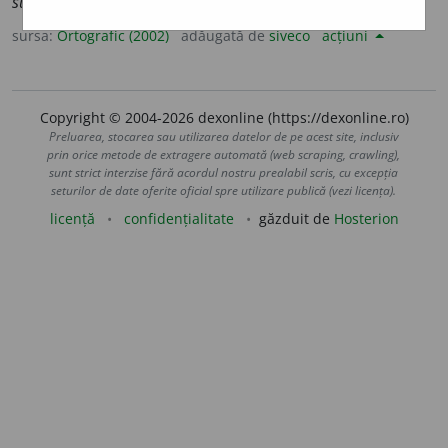
subl
i
me
sursa:
Ortografic (2002)
adăugată de
siveco
acțiuni
Copyright © 2004-2026 dexonline (https://dexonline.ro)
Preluarea, stocarea sau utilizarea datelor de pe acest site, inclusiv
prin orice metode de extragere automată (web scraping, crawling),
sunt strict interzise fără acordul nostru prealabil scris, cu excepția
seturilor de date oferite oficial spre utilizare publică (vezi licența).
licență
confidențialitate
găzduit de
Hosterion