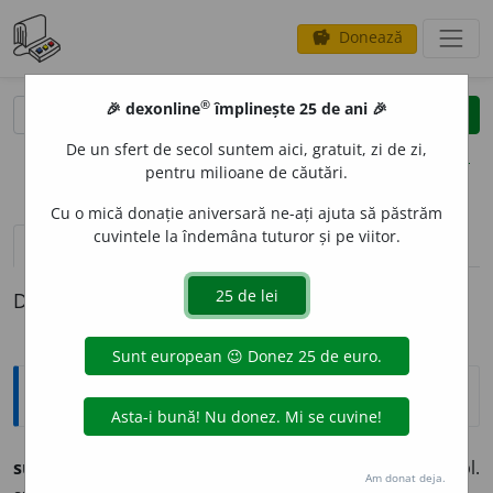
Donează
savings
®
®
🎉 dexonline
împlinește 25 de ani 🎉
caută
clear
search
De un sfert de secol suntem aici, gratuit, zi de zi,
opțiuni
pentru milioane de căutări.
Cu o mică donație aniversară ne-ați ajuta să păstrăm
cuvintele la îndemâna tuturor și pe viitor.
pronunție
(14)
volume_up
definiții (1)
Definiția cu ID-ul 284946:
Ortografice DOOM
subl
i
m
adj. m. (sil.
-blim
), pl.
subl
i
mi;
f. sg.
subl
i
mă,
pl.
Am donat deja.