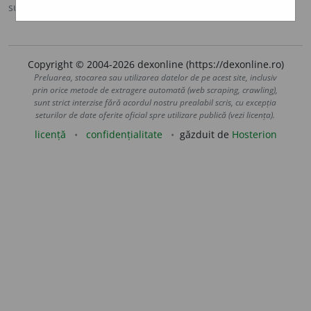
sursa:
Sinonime (2002)
adăugată de
siveco
acțiuni
Copyright © 2004-2026 dexonline (https://dexonline.ro)
Preluarea, stocarea sau utilizarea datelor de pe acest site, inclusiv
prin orice metode de extragere automată (web scraping, crawling),
sunt strict interzise fără acordul nostru prealabil scris, cu excepția
seturilor de date oferite oficial spre utilizare publică (vezi licența).
licență
confidențialitate
găzduit de
Hosterion