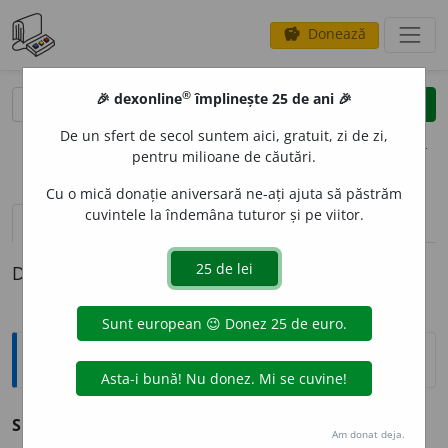
Donează
savings
®
®
🎉 dexonline
împlinește 25 de ani 🎉
caută
clear
search
De un sfert de secol suntem aici, gratuit, zi de zi,
opțiuni
pentru milioane de căutări.
Cu o mică donație aniversară ne-ați ajuta să păstrăm
cuvintele la îndemâna tuturor și pe viitor.
pronunție
(5)
volume_up
definiții (1)
Definiția cu ID-ul 212374:
Sinonime
SUFOC
A
vb.
1.
v.
asfixia.
2.
v.
înăbuși.
Am donat deja.