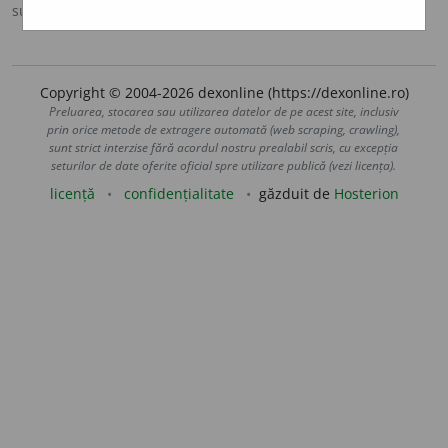
sursa:
DOOM 3 (2021)
adăugată de
gall
acțiuni
Copyright © 2004-2026 dexonline (https://dexonline.ro)
Preluarea, stocarea sau utilizarea datelor de pe acest site, inclusiv
prin orice metode de extragere automată (web scraping, crawling),
sunt strict interzise fără acordul nostru prealabil scris, cu excepția
seturilor de date oferite oficial spre utilizare publică (vezi licența).
licență
confidențialitate
găzduit de
Hosterion