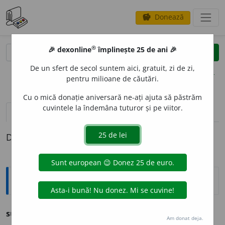
Donează
savings
®
®
🎉 dexonline
împlinește 25 de ani 🎉
caută
clear
search
De un sfert de secol suntem aici, gratuit, zi de zi,
opțiuni
pentru milioane de căutări.
Cu o mică donație aniversară ne-ați ajuta să păstrăm
cuvintele la îndemâna tuturor și pe viitor.
pronunție
(50)
volume_up
definiții (1)
Definiția cu ID-ul 1279507:
Ortografice DOOM
1
sunt, s
u
ntem, s
u
nteți
v.
fi
Am donat deja.