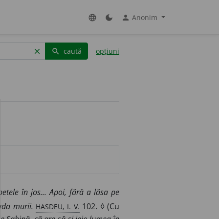
Anonim
language
dark_mode
person
caută
opțiuni
clear
search
etele în jos...
Apoi, fără a lăsa pe
HASDEU, I. V.
lada murii.
102. ◊ (Cu