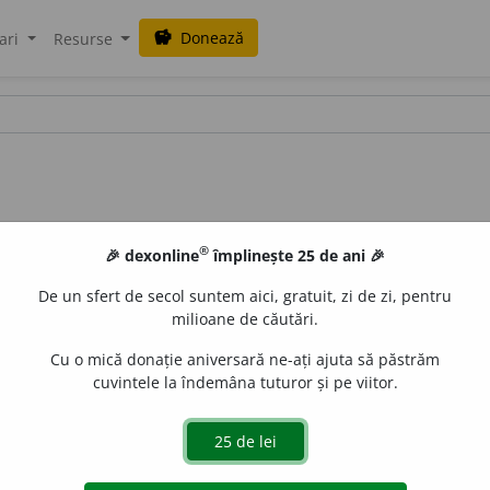
Donează
savings
ari
Resurse
®
🎉 dexonline
împlinește 25 de ani 🎉
De un sfert de secol suntem aici, gratuit, zi de zi, pentru
milioane de căutări.
Cu o mică donație aniversară ne-ați ajuta să păstrăm
cuvintele la îndemâna tuturor și pe viitor.
 caznă, chinuire.
Îi răstigni cu cuie de fier pe o prăjină, cu cap
pliciu să revină din înlemnirea lor, el porunci pedestrimii a esca