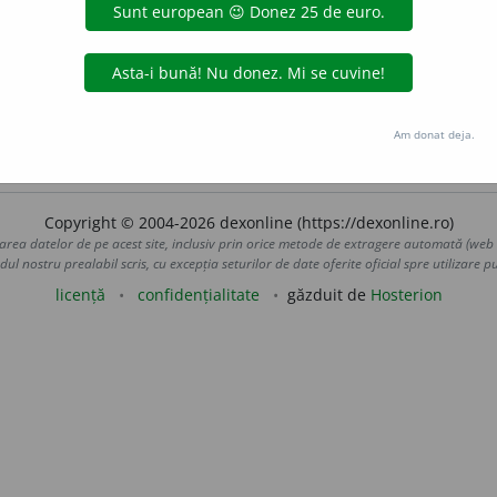
cotoiului]
cu foarfecul mustățile de la rădăcină...
–
Lasă-l, dudui
C. PETRESCU, C. V.
Catinca.
85. ♦
Fig.
Chin, suferință psihică.
ru tine trebuie să fie un supliciu strîmtorarea și pustietatea asta
 de
LauraGellner
acțiuni
Am donat deja.
Copyright © 2004-2026 dexonline (https://dexonline.ro)
area datelor de pe acest site, inclusiv prin orice metode de extragere automată (web s
dul nostru prealabil scris, cu excepția seturilor de date oferite oficial spre utilizare pub
licență
confidențialitate
găzduit de
Hosterion