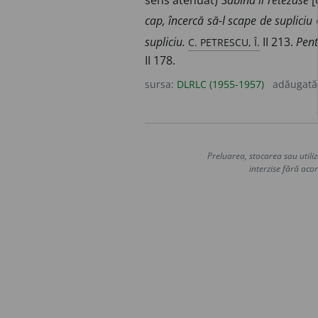
sens atenuat)
Sabina îi retezase
[
cap, încercă să-l scape de supliciu 
C. PETRESCU, Î.
supliciu.
II 213.
Pent
II 178.
sursa:
DLRLC (1955-1957)
adăugată
Preluarea, stocarea sau utiliz
interzise fără acor