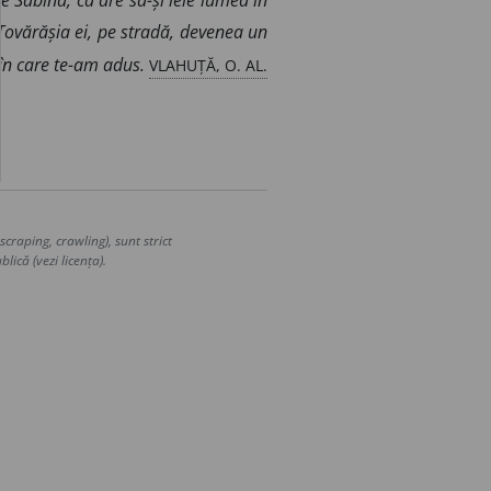
e Sabină, că are să-și ieie lumea în
Tovărășia ei, pe stradă, devenea un
VLAHUȚĂ, O. AL.
 în care te-am adus.
craping, crawling), sunt strict
lică (vezi licența).