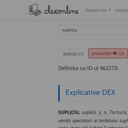
Despre noi
Volunt
®
pronunție
(2)
volume_up
definiții (1)
Definiția cu ID-ul 962273:
Explicative DEX
SUPL
I
CIU,
suplicii,
s. n.
Tortură,
uimiții spectatori ai teribilului su