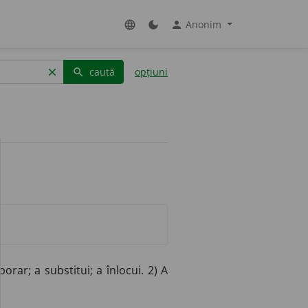
Anonim
language
dark_mode
person
caută
opțiuni
clear
search
orar; a substitui; a înlocui. 2) A