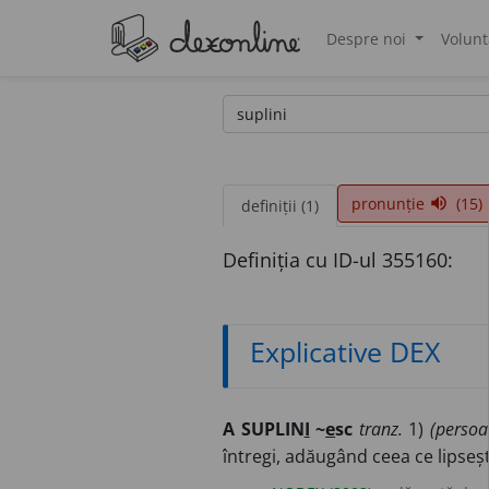
Despre noi
Volunt
®
pronunție
(15)
volume_up
definiții (1)
Definiția cu ID-ul 355160:
Explicative DEX
A SUPLIN
I
~
e
sc
tranz.
1)
(persoa
întregi, adăugând ceea ce lipseșt