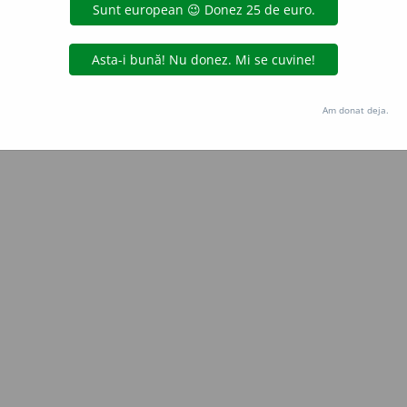
iveco
acțiuni
Copyright © 2004-2026 dexonline (https://dexonline.ro)
area datelor de pe acest site, inclusiv prin orice metode de extragere automată (web s
Am donat deja.
dul nostru prealabil scris, cu excepția seturilor de date oferite oficial spre utilizare pub
licență
confidențialitate
găzduit de
Hosterion