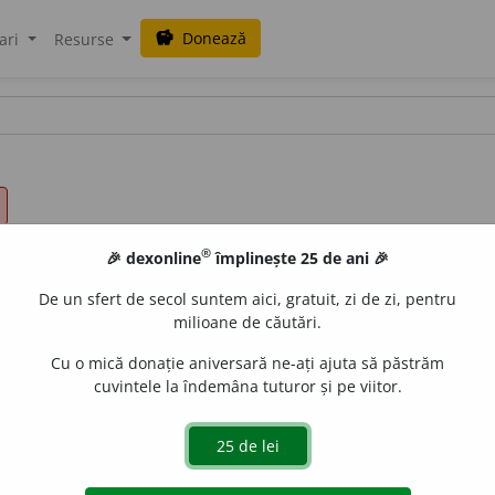
Donează
savings
ari
Resurse
®
🎉 dexonline
împlinește 25 de ani 🎉
De un sfert de secol suntem aici, gratuit, zi de zi, pentru
milioane de căutări.
Cu o mică donație aniversară ne-ați ajuta să păstrăm
cuvintele la îndemâna tuturor și pe viitor.
ne sau obiecte)
A schimba (într-o calitate), ținând locul temp
e; a completa; a complini. /<it.
supplire