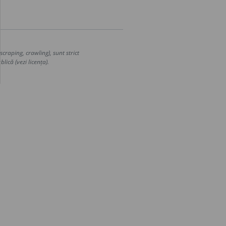
craping, crawling), sunt strict
lică (vezi licența).