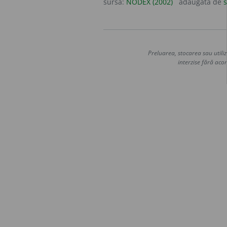
sursa:
NODEX (2002)
adăugată de
s
Preluarea, stocarea sau utiliz
interzise fără acor