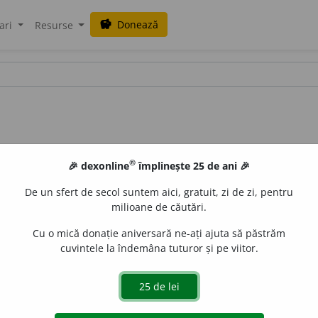
Donează
savings
ari
Resurse
®
🎉 dexonline
împlinește 25 de ani 🎉
De un sfert de secol suntem aici, gratuit, zi de zi, pentru
milioane de căutări.
Cu o mică donație aniversară ne-ați ajuta să păstrăm
cuvintele la îndemâna tuturor și pe viitor.
j.
m.
,
pl.
supranatur
a
li
;
f.
supranatur
a
lă
,
pl.
supranatur
a
le
e
gall
acțiuni