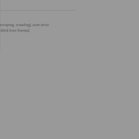
craping, crawling), sunt strict
lică (vezi licența).