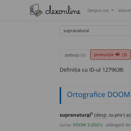
Despre noi
Volunt
®
pronunție
(3)
volume_up
definiții (1)
Definiția cu ID-ul 1279638:
Ortografice DOOM
1
supranatur
a
l
(
desp.
su-pra-
)
ad
sursa:
DOOM 3 (2021)
adăugată d