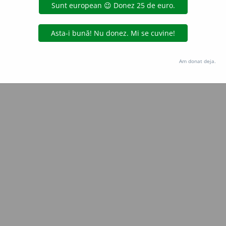
Copyright © 2004-2026 dexonline (https://dexonline.ro)
area datelor de pe acest site, inclusiv prin orice metode de extragere automată (web s
dul nostru prealabil scris, cu excepția seturilor de date oferite oficial spre utilizare pub
Am donat deja.
licență
confidențialitate
găzduit de
Hosterion