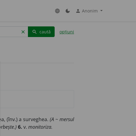
Anonim
language
dark_mode
person
caută
opțiuni
clear
search
a, (înv.) a surveghea.
(A ~ mersul
orbește.)
6.
v.
monitoriza.