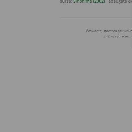
sursa:
Sinonime (2002)
adăugată d
Preluarea, stocarea sau utiliz
interzise fără acor