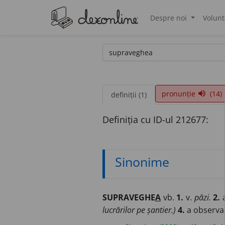
Despre noi
Volunt
®
pronunție
(14)
volume_up
definiții (1)
Definiția cu ID-ul 212677:
Sinonime
SUPRAVEGHE
A
vb.
1.
v.
păzi.
2.
a
lucrărilor pe șantier.)
4.
a observa,