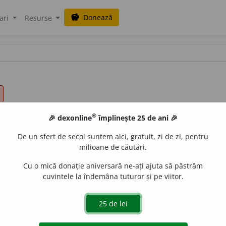
Donează
savings
ari
Resurse
®
🎉 dexonline
împlinește 25 de ani 🎉
De un sfert de secol suntem aici, gratuit, zi de zi, pentru
milioane de căutări.
Cu o mică donație aniversară ne-ați ajuta să păstrăm
cuvintele la îndemâna tuturor și pe viitor.
 păzi, (înv. și reg.) a griji, (pop.) a pândi.
(A ~ oile.)
3.
a veghe
 a urmări.
(Îi ~ toate mișcările.)
5.
a (se) controla.
(Se ~ când v