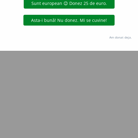
e
siveco
acțiuni
Copyright © 2004-2026 dexonline (https://dexonline.ro)
area datelor de pe acest site, inclusiv prin orice metode de extragere automată (web s
Am donat deja.
dul nostru prealabil scris, cu excepția seturilor de date oferite oficial spre utilizare pub
licență
confidențialitate
găzduit de
Hosterion