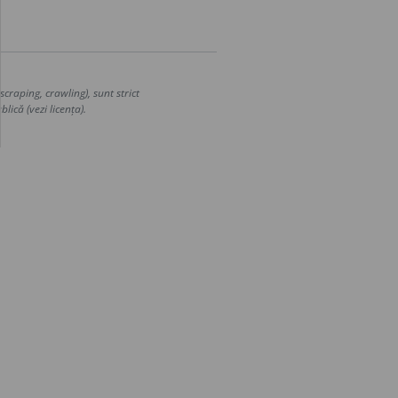
craping, crawling), sunt strict
lică (vezi licența).